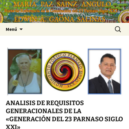
Saltar
'
al
'
contenido
Buscar:
Menú
ANALISIS DE REQUISITOS
GENERACIONALES DE LA
«GENERACIÓN DEL 23 PARNASO SIGLO
XXI»