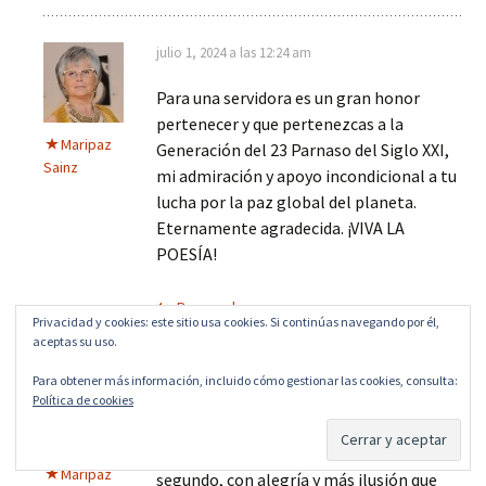
julio 1, 2024 a las 12:24 am
Para una servidora es un gran honor
pertenecer y que pertenezcas a la
Maripaz
Generación del 23 Parnaso del Siglo XXI,
Sainz
mi admiración y apoyo incondicional a tu
lucha por la paz global del planeta.
Eternamente agradecida. ¡VIVA LA
POESÍA!
Responder
Privacidad y cookies: este sitio usa cookies. Si continúas navegando por él,
aceptas su uso.
Para obtener más información, incluido cómo gestionar las cookies, consulta:
enero 21, 2025 a las 8:50 pm
Política de cookies
Ya paso el primer sueño y fue mejor la
realidad que lo soñado,vamos hacia el
Maripaz
segundo, con alegría y más ilusión que