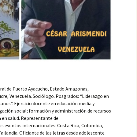
CIÓN DEL
GLO XXI
CRISTHIAN EDGAR
MANSILLA TORREJÓN,
NDEZ –
PREMIO ESPAÑOL…,
IEMBRO
PRIMER CONCIERTO
CIÓN DEL
MUNDIAL DE VERSOS
GLO XXI
PATRICIA PEÑALVER
O PARODI
GALLARDO, PREMIO
BRO DE LA
ESPAÑOL…, PRIMER
EL 23
CONCIERTO MUNDIAL
O XXI
DE VERSOS
UENA
CARLOS HUMBERTO
IEMBRO
SOLANO DIAZ, PREMIO
CIÓN DEL
ESPAÑOL…, PRIMER
GLO XXI
CONCIERTO MUNDIAL
ural de Puerto Ayacucho, Estado Amazonas,
DE VERSOS
cre, Venezuela. Sociólogo. Posgrados: “Liderazgo en
PAR
anos”. Ejercicio docente en educación media y
O DE LA
IUDITA MIREA, PREMIO
gación social; formación y administración de recursos
EL 23
ESPAÑOL…, PRIMER
O XXI
CONCIERTO MUNDIAL
 en salud. Representante de
DE VERSOS
os eventos internacionales: Costa Rica, Colombia,
Tailandia. Oficiante de las letras desde adolescente.
FELICITA ARENAS