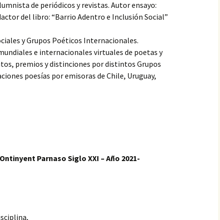
VALENZUELA, PREMIO
olumnista de periódicos y revistas. Autor ensayo:
ESPAÑOL…, PRIMER
ctor del libro: “Barrio Adentro e Inclusión Social”
CONCIERTO MUNDIAL
DE VERSOS
ociales y Grupos Poéticos Internacionales.
LUZ ELENA ARIAS SOTO,
mundiales e internacionales virtuales de poetas y
PREMIO ESPAÑOL…, I
CONCIERTO MUNDIAL
tos, premios y distinciones por distintos Grupos
DE VERSOS
ciones poesías por emisoras de Chile, Uruguay,
MARÍA DE LA NUBE
FAJARDO CAJAMARCA,
PREMIO ESPAÑOL…,
PRIMER CONCIERTO
MUNDIAL DE VERSOS
 Ontinyent Parnaso Siglo XXI – Año 2021-
sciplina,