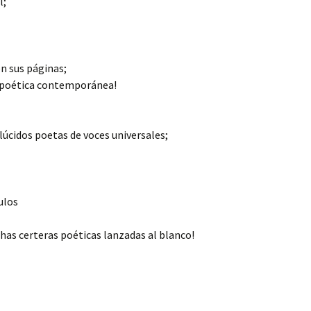
l;
en sus páginas;
ia poética contemporánea!
úcidos poetas de voces universales;
ulos
chas certeras poéticas lanzadas al blanco!