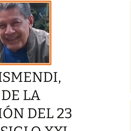
ASO SIGLO XXI
I GALERÍA TE
IMINARES DEL
VERSOS DEL 
ER CONCIERTO
GÉMINIS
IAL DE VERSOS
«MOVIMIENTO
ICO PARNASO DEL
O XXI»
INTERNACIONAL
MER CONCIERTO
IAL DE VERSOS
MOVIMIENTO
ICO PARNASO DEL
ISMENDI,
O XXI»
IO ESPAÑOL
VÍCTOR WILFRIDO ARIAS
DE LA
ERACIÓN DEL 23
AROCA, PREMIO
DI,
ASO SIGLO XXI»
ESPAÑOL…, PRIMER
A
CONCIERTO MUNDIAL
L 23
DE VERSOS
ÓN DEL 23
 XXI
JOSEPT ESAÚ OCHOA
LONSO,
OCHOA, PREMIO
A
ESPAÑOL…, PRIMER