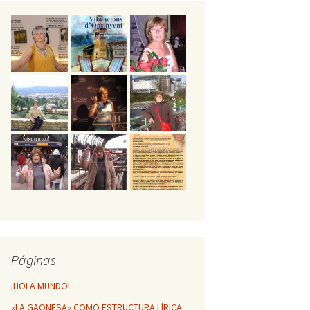
GESTA POÉTICA
MÁTICA DE
INFINITO
HUELLAS POÉTICAS DE
MI VIDA
Vibracions d’Ontinyent
Páginas
¡HOLA MUNDO!
«LA GAONESA» COMO ESTRUCTURA LÍRICA