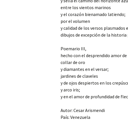
y sella el camino del horizonte azu
entre los vientos marinos
y el corazón bienamado latiendo;
por el volumen
y calidad de los versos plasmados 
dibujos de excepción de la histor
Poemario III,
hecho con el desprendido amor de l
collar de oro
y diamantes en el versar;
jardines de claveles
y de ojos despiertos en los crepúsc
y arco iris;
y en el amor de profundidad de fle
Autor: Cesar Arismendi
País: Venezuela