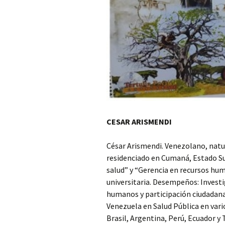
DE LA GENERA
23 PARNASO SI
MÍRIAM FERNA
ARGENTINA M
DE LA GENERA
23 PARNASO SI
MARÚ C. NEGR
– CHILE, MIEM
GENERACIÓN D
PARNASO SIGL
CESAR ARISMENDI
FÉLIX NORAB
CERVANTES M
DE LA GENERA
23 PARNASO SI
César Arismendi. Venezolano, nat
residenciado en Cumaná, Estado Su
ROSENDO GAS
salud” y “Gerencia en recursos hum
RAMOS MIEMBR
universitaria. Desempeños: Investi
GENERACIÓN D
PARNASO SIGL
humanos y participación ciudadana
Venezuela en Salud Pública en vari
Brasil, Argentina, Perú, Ecuador y 