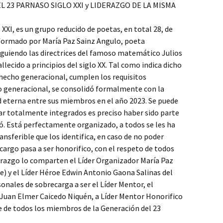
 23 PARNASO SIGLO XXI y LIDERAZGO DE LA MISMA
XXI, es un grupo reducido de poetas, en total 28, de
 formado por María Paz Sainz Angulo, poeta
guiendo las directrices del famoso matemático Julios
allecido a principios del siglo XX. Tal como indica dicho
hecho generacional, cumplen los requisitos
o generacional, se consolidó formalmente con la
d eterna entre sus miembros en el año 2023. Se puede
star totalmente integrados es preciso haber sido parte
ó. Está perfectamente organizado, a todos se les ha
nsferible que los identifica, en caso de no poder
cargo pasa a ser honorifico, con el respeto de todos
razgo lo comparten el Líder Organizador María Paz
) y el Líder Héroe Edwin Antonio Gaona Salinas del
nales de sobrecarga a ser el Líder Mentor, el
 Juan Elmer Caicedo Niquén, a Líder Mentor Honorifico
e de todos los miembros de la Generación del 23