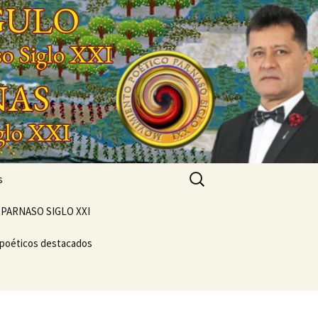
Buscar:
s
PARNASO SIGLO XXI
 poéticos destacados
POEMARIO «POETA
GENERACIONAL»
CONCIERTO
VERSOS
VIVENCIAL SUEÑO
ENTO
POÉTICO
NASO DEL