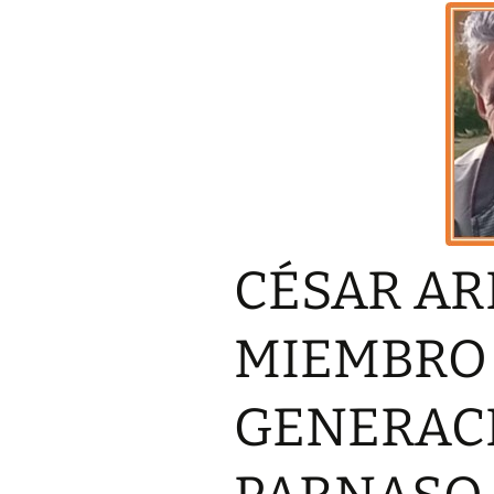
PARN
LOS POETAS DE LA
GENERACIÓN DEL 23
PARNASO SIGLO XXI,
PREL
AUMENTAN SU LEGADO
PRIM
POÉTICO
MUND
DEL 
POÉT
BREVE EXPLICATIVA
SIGL
SOBRE LA «GENERACIÓN
DEL 23 PARNASO DEL
SIGLO XXI»
ECO 
«PRI
MUND
ANALISIS DE
DEL 
REQUISITOS
POÉT
CÉSAR AR
GENERACIONALES DE LA
SIGL
«GENERACIÓN DEL 23
PARNASO SIGLO XXI»
PREM
MIEMBRO 
«GEN
MIEMBROS GENERACIÓN
CÉSAR ARISMEN
PARN
DEL 23 PARNASO SIGLO
MIEMBRO DE L
XXI
GENERACIÓN DE
GENERACI
PARNASO SIGLO
OLGA ESTER A
MIEMBRO DE L