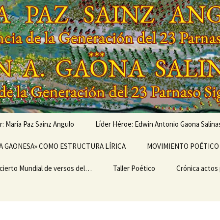
r: María Paz Sainz Angulo
Líder Héroe: Edwin Antonio Gaona Salina
vés de…
A GAONESA» COMO ESTRUCTURA LÍRICA
OBRAS MUSICALIZADAS
MOVIMIENTO POÉTICO 
DE EDWIN ANTONIO
GAONA SALINAS,
cierto Mundial de versos del…
Escritura
LEGADO
Taller Poético
Poemarios
EL ULTRABARDISMO
Crónica actos
GENERACIONAL,
GENERACIÓN DEL 23
IMO II
PARNASO SIGLO XXI
TEMA I del TALLER
CRÓNICA «I 
ERSARIO DEL I
POÉTICO «TERTULIA
MUNDIAL DE 
CIERTO MUNDIAL
POÉTICA ONTINYENT»
DEL MOVIMI
ERSOS DEL
POÉTICO PAR
MIENTO POÉTICO
SIGLO XXI»