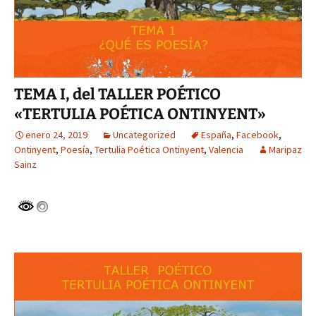
TEMA I, del TALLER POÉTICO
«TERTULIA POÉTICA ONTINYENT»
enero 24, 2019
Uncategorized
España
,
Facebook
,
Ontinyent
,
Poesía
,
Tertulia Poética Ontinyent
,
Valencia
Maripaz
Sainz