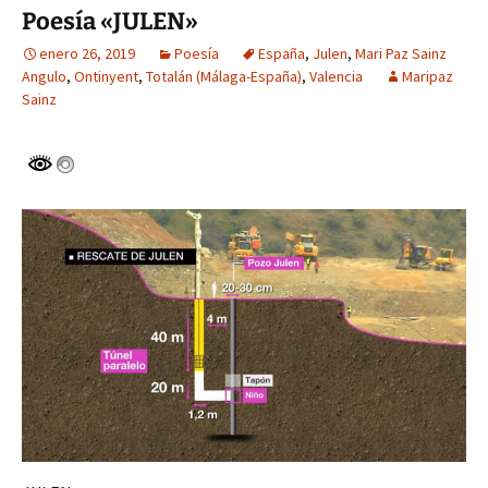
Poesía «JULEN»
enero 26, 2019
Poesía
España
,
Julen
,
Mari Paz Sainz
Angulo
,
Ontinyent
,
Totalán (Málaga-España)
,
Valencia
Maripaz
Sainz