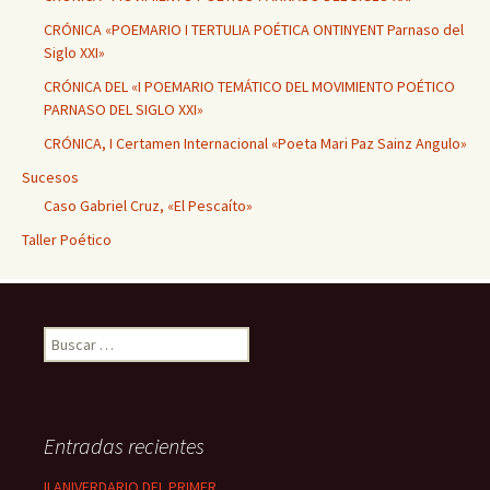
CRÓNICA «POEMARIO I TERTULIA POÉTICA ONTINYENT Parnaso del
Siglo XXI»
CRÓNICA DEL «I POEMARIO TEMÁTICO DEL MOVIMIENTO POÉTICO
PARNASO DEL SIGLO XXI»
CRÓNICA, I Certamen Internacional «Poeta Mari Paz Sainz Angulo»
Sucesos
Caso Gabriel Cruz, «El Pescaíto»
Taller Poético
Buscar:
Entradas recientes
II ANIVERDARIO DEL PRIMER