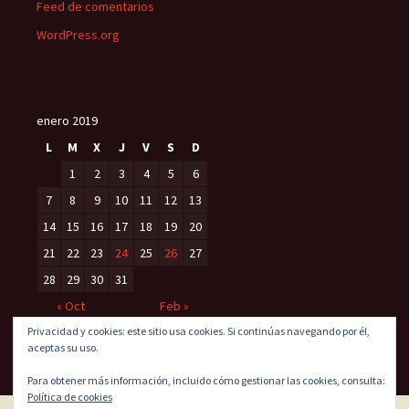
Feed de comentarios
WordPress.org
enero 2019
L
M
X
J
V
S
D
1
2
3
4
5
6
7
8
9
10
11
12
13
14
15
16
17
18
19
20
21
22
23
24
25
26
27
28
29
30
31
« Oct
Feb »
Privacidad y cookies: este sitio usa cookies. Si continúas navegando por él,
aceptas su uso.
Para obtener más información, incluido cómo gestionar las cookies, consulta:
Política de cookies