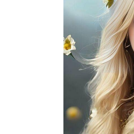
DE LA GENERA
23 PARNASO SI
MÍRIAM FERNA
ARGENTINA M
DE LA GENERA
23 PARNASO SI
MARÚ C. NEGR
– CHILE, MIEM
GENERACIÓN D
PARNASO SIGL
FÉLIX NORAB
CERVANTES M
DE LA GENERA
23 PARNASO SI
ROSENDO GAS
RAMOS MIEMBR
GENERACIÓN D
PARNASO SIGL