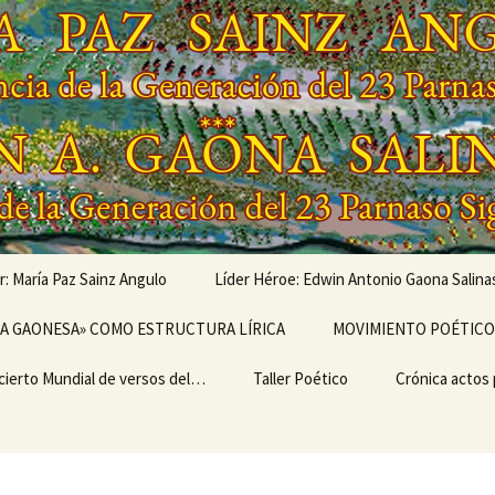
r: María Paz Sainz Angulo
Líder Héroe: Edwin Antonio Gaona Salina
vés de…
LA GAONESA» COMO ESTRUCTURA LÍRICA
OBRAS MUSICALIZADAS
MOVIMIENTO POÉTICO 
DE EDWIN ANTONIO
GAONA SALINAS,
cierto Mundial de versos del…
Escritura
LEGADO
Taller Poético
Poemarios
EL ULTRABARDISMO
Crónica actos
GENERACIONAL,
GENERACIÓN DEL 23
IMO II
PARNASO SIGLO XXI
TEMA I del TALLER
CRÓNICA «I 
ERSARIO DEL I
POÉTICO «TERTULIA
MUNDIAL DE 
IERTO MUNDIAL
POÉTICA ONTINYENT»
DEL MOVIMIE
ERSOS DEL
POÉTICO PAR
MIENTO POÉTICO
SIGLO XXI»