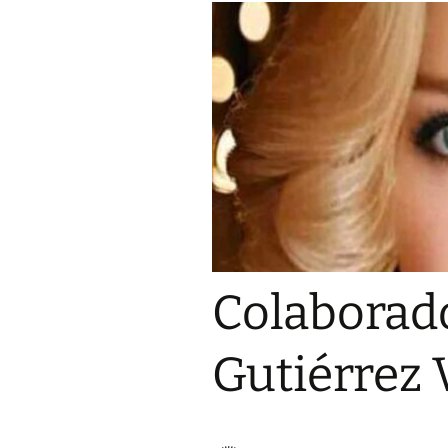
PARN
LOS POETAS DE LA
GENERACIÓN DEL 23
PARNASO SIGLO XXI,
PREL
AUMENTAN SU LEGADO
PRIM
POÉTICO
MUND
DEL 
POÉT
BREVE EXPLICATIVA
SIGLO
SOBRE LA «GENERACIÓN
DEL 23 PARNASO DEL
SIGLO XXI»
ECO 
«PRI
MUND
ANALISIS DE
DEL 
REQUISITOS
POÉT
GENERACIONALES DE LA
SIGLO
«GENERACIÓN DEL 23
PARNASO SIGLO XXI»
Colaborado
PREM
«GEN
MIEMBROS GENERACIÓN
CÉSAR ARISME
PARN
DEL 23 PARNASO SIGLO
MIEMBRO DE L
Gutiérrez 
XXI
GENERACIÓN D
PARNASO SIGL
OLGA ESTER A
MIEMBRO DE L