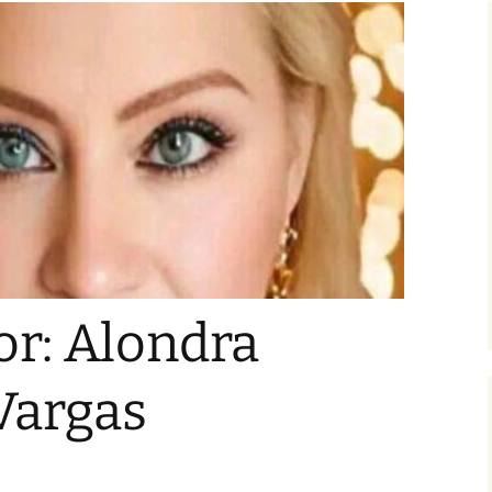
ASO SIGLO XXI
I GALERÍA TE
IMINARES DEL
VERSOS DEL I
ER CONCIERTO
GÉMINIS
IAL DE VERSOS
«MOVIMIENTO
ICO PARNASO DEL
 XXI»
INTERNACIONAL
MER CONCIERTO
IAL DE VERSOS
MOVIMIENTO
ICO PARNASO DEL
 XXI»
r: Alondra
IO ESPAÑOL
VÍCTOR WILFRIDO ARIAS
ERACIÓN DEL 23
AROCA, PREMIO
NDI,
ASO SIGLO XXI»
ESPAÑOL…, PRIMER
A
CONCIERTO MUNDIAL
Vargas
EL 23
DE VERSOS
O XXI
JOSEPT ESAÚ OCHOA
LONSO,
OCHOA, PREMIO
A
ESPAÑOL…, PRIMER