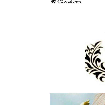
GENERACIÓN D
472 total views
PARNASO SIGL
FRANCISCO L
ANGULO, MIE
LA GENERACIÓ
PARNASO SIGL
IRENE GUZMÁ
MARTÍNEZ, MI
LA GENERACIÓ
PARNASO SIGL
LUIS ENRIQUE
BERREZUETA,
DE LA GENERA
23 PARNASO SI
VICTORIA EXP
CONDE, MIEMB
GENERACIÓN D
PARNASO SIGL
MARGARITA M
SOTO – CHILE