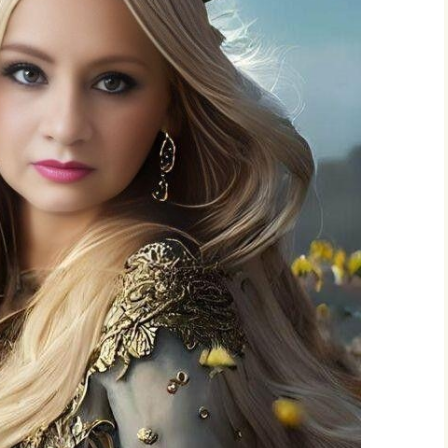
CIÓN DEL
GLO XXI
CRISTHIAN EDGAR
MANSILLA TORREJÓN,
NDEZ –
PREMIO ESPAÑOL…,
IEMBRO
PRIMER CONCIERTO
CIÓN DEL
MUNDIAL DE VERSOS
GLO XXI
PATRICIA PEÑALVER
O PARODI
GALLARDO, PREMIO
BRO DE LA
ESPAÑOL…, PRIMER
EL 23
CONCIERTO MUNDIAL
O XXI
DE VERSOS
UENA
CARLOS HUMBERTO
IEMBRO
SOLANO DIAZ, PREMIO
CIÓN DEL
ESPAÑOL…, PRIMER
GLO XXI
CONCIERTO MUNDIAL
DE VERSOS
PAR
O DE LA
IUDITA MIREA, PREMIO
EL 23
ESPAÑOL…, PRIMER
O XXI
CONCIERTO MUNDIAL
DE VERSOS
FELICITA ARENAS