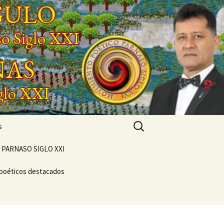
Buscar:
s
PARNASO SIGLO XXI
 poéticos destacados
POEMARIO «POETA
GENERACIONAL»
CONCIERTO
VERSOS
VIVENCIAL SUEÑO
NTO
POÉTICO
NASO DEL