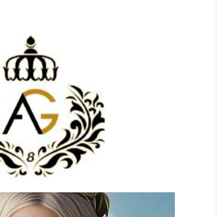
EL 23
CONCIERTO MUNDIAL
O XXI
DE VERSOS
ÓPEZ
MARCO ROGELIO RUBIO
MBRO DE
LÓPEZ, PREMIO
N DEL 23
ESPAÑOL…, PRIMER
O XXI
CONCIERTO MUNDIAL
DE VERSOS
N
EMBRO DE
JACINTA ORTIZ MESA (LA
N DEL 23
CAMPESINA), PREMIO
O XXI
ESPAÑOL…, PRIMER
CONCIERTO MUNDIAL
DE VERSOS
 RIERA
 MIEMBRO
CIÓN DEL
MARÍA LUISA HURTADO
GLO XXI
GONZÁLEZ, PREMIO
ESPAÑOL…, PRIMER
CONCIERTO MUNDIAL
ÓSITO
DE VERSOS
RO DE LA
EL 23
O XXI
MILDRED CABRAL
VELOZ, PREMIO
ESPAÑOL…, PRIMER
ERCADO
CONCIERTO MUNDIAL
, MIEMBRO
DE VERSOS