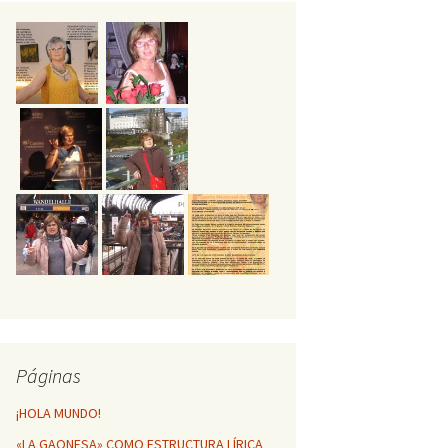
GESTA POÉTICA
MÁTICA DE
NFINITO
HUELLAS POÉTICAS DE
MI VIDA
Vibracions d’Ontinyent
Páginas
¡HOLA MUNDO!
«LA GAONESA» COMO ESTRUCTURA LÍRICA