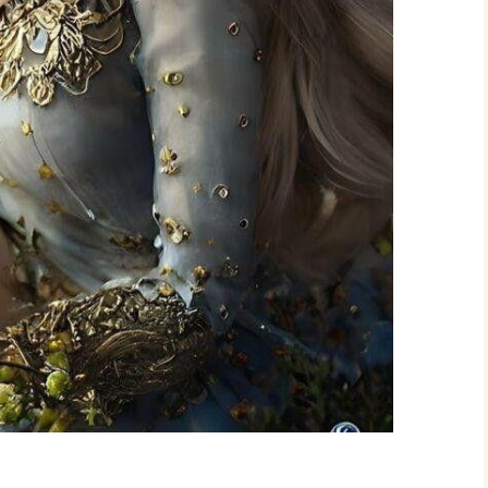
VALENZUELA, PREMIO
ESPAÑOL…, PRIMER
CONCIERTO MUNDIAL
DE VERSOS
LUZ ELENA ARIAS SOTO,
PREMIO ESPAÑOL…, I
CONCIERTO MUNDIAL
DE VERSOS
MARÍA DE LA NUBE
FAJARDO CAJAMARCA,
PREMIO ESPAÑOL…,
PRIMER CONCIERTO
MUNDIAL DE VERSOS