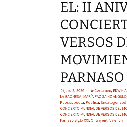
GENERACIÓN D
EL: II AN
PARNASO SIGL
FRANCISCO L
CONCIERT
ANGULO, MIE
LA GENERACIÓ
PARNASO SIGL
VERSOS D
IRENE GUZMÁ
MARTÍNEZ, MI
LA GENERACIÓ
MOVIMIEN
PARNASO SIGL
LUIS ENRIQUE
PARNASO 
BERREZUETA,
DE LA GENERA
23 PARNASO SI
julio 2, 2026
Certamen
,
EDWIN 
VICTORIA EXP
LA GAONESA
,
MARÍA PAZ SAINZ ANGULO
CONDE, MIEMB
Poesía
,
poeta
,
Poetisa
,
GENERACIÓN D
Uncategorized
PARNASO SIGL
CONCIERTO MUNDIAL DE VERSOS DEL MO
CONCIERTO MUNDIAL DE VERSOS DEL MO
MARGARITA M
Parnaso Siglo XXI
,
Ontinyent
,
Valencia
SOTO – CHILE