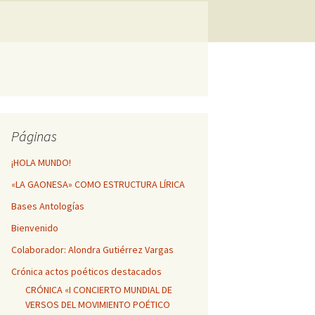
GESTA POÉTICA
MÁTICA DE
NFINITO
HUELLAS POÉTICAS DE
MI VIDA
Vibracions d’Ontinyent
Páginas
¡HOLA MUNDO!
«LA GAONESA» COMO ESTRUCTURA LÍRICA
Bases Antologías
Bienvenido
Colaborador: Alondra Gutiérrez Vargas
Crónica actos poéticos destacados
CRÓNICA «I CONCIERTO MUNDIAL DE
VERSOS DEL MOVIMIENTO POÉTICO