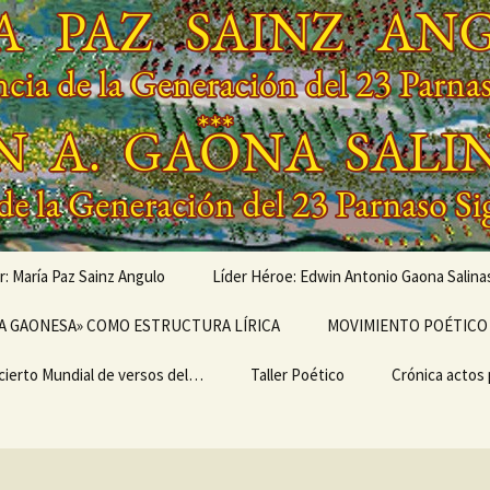
r: María Paz Sainz Angulo
Líder Héroe: Edwin Antonio Gaona Salina
vés de…
A GAONESA» COMO ESTRUCTURA LÍRICA
OBRAS MUSICALIZADAS
MOVIMIENTO POÉTICO 
DE EDWIN ANTONIO
GAONA SALINAS,
cierto Mundial de versos del…
Escritura
LEGADO
Taller Poético
Poemarios
EL ULTRABARDISMO
Crónica actos
GENERACIONAL,
GENERACIÓN DEL 23
IMO II
PARNASO SIGLO XXI
TEMA I del TALLER
CRÓNICA «I 
ERSARIO DEL I
POÉTICO «TERTULIA
MUNDIAL DE 
IERTO MUNDIAL
POÉTICA ONTINYENT»
DEL MOVIMIE
ERSOS DEL
POÉTICO PAR
MIENTO POÉTICO
SIGLO XXI»