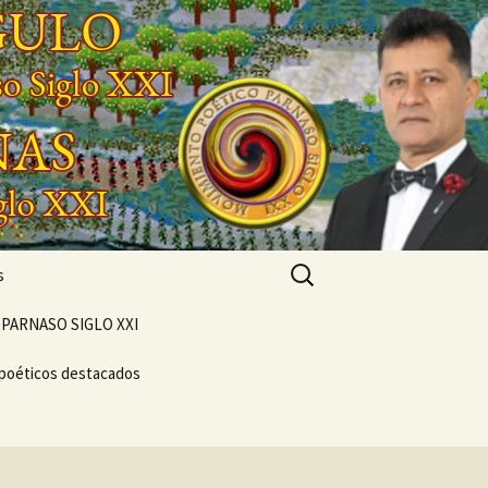
Buscar:
s
PARNASO SIGLO XXI
 poéticos destacados
POEMARIO «POETA
GENERACIONAL»
CONCIERTO
VERSOS
VIVENCIAL SUEÑO
NTO
POÉTICO
NASO DEL