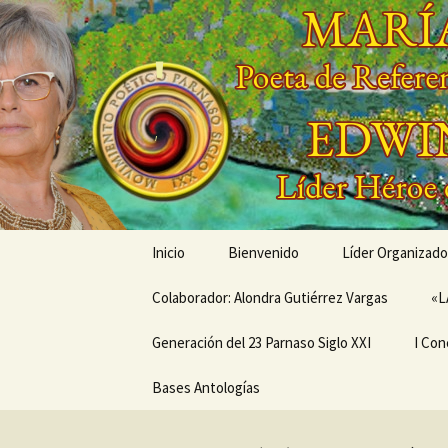
Saltar
al
contenido
'
'
Inicio
Bienvenido
Líder Organizado
Colaborador: Alondra Gutiérrez Vargas
Conóceme a tra
«L
Generación del 23 Parnaso Siglo XXI
Mis Creaciones
I Con
MEMORIAS EN LA SENDA
Bases Antologías
PRÓX
DEL PARNASO –
ANIV
Generación del 23
CONC
Parnaso Siglo XXI
DE V
MOVI