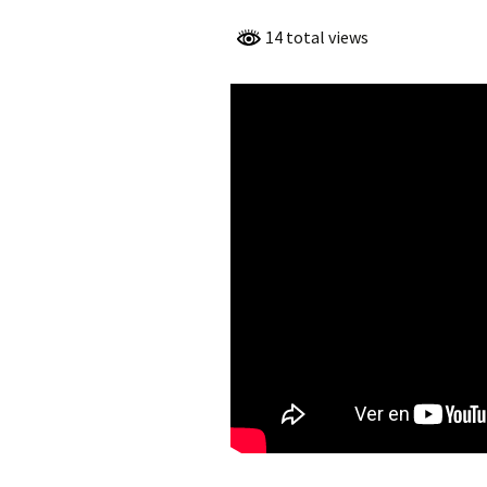
DE LA GENERA
23 PARNASO SI
14 total views
MÍRIAM FERNA
ARGENTINA M
DE LA GENERA
23 PARNASO SI
MARÚ C. NEGR
– CHILE, MIEM
GENERACIÓN D
PARNASO SIGL
FÉLIX NORAB
CERVANTES M
DE LA GENERA
23 PARNASO SI
ROSENDO GAS
RAMOS MIEMBR
GENERACIÓN D
PARNASO SIGL