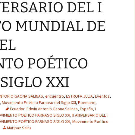
EL 23
CONCIERTO MUNDIAL
IVERSARIO DEL I
O XXI
DE VERSOS
ÓPEZ
MARCO ROGELIO RUBIO
O MUNDIAL DE
MBRO DE
LÓPEZ, PREMIO
N DEL 23
ESPAÑOL…, PRIMER
O XXI
CONCIERTO MUNDIAL
DE VERSOS
EL
N
EMBRO DE
JACINTA ORTIZ MESA (LA
N DEL 23
CAMPESINA), PREMIO
TO POÉTICO
O XXI
ESPAÑOL…, PRIMER
CONCIERTO MUNDIAL
DE VERSOS
 RIERA
SIGLO XXI
 MIEMBRO
CIÓN DEL
MARÍA LUISA HURTADO
GLO XXI
GONZÁLEZ, PREMIO
ESPAÑOL…, PRIMER
CONCIERTO MUNDIAL
ANTONIO GAONA SALINAS
,
encuentro
,
ESTROFA JULIA
,
Eventos
,
ÓSITO
DE VERSOS
,
Movimiento Poético Parnaso del Siglo XXI
,
Poemario
,
RO DE LA
EL 23
Ecuador
,
Edwin Antonio Gaona Salinas
,
España
,
I
O XXI
MILDRED CABRAL
VIMIENTO POÉTICO PARNASO SIGLO XXI
,
II ANIVERSARIO DEL I
VELOZ, PREMIO
VIMIENTO POÉTICO PARNASO SIGLO XXI
,
Movimiento Poético
ESPAÑOL…, PRIMER
ERCADO
CONCIERTO MUNDIAL
Maripaz Sainz
, MIEMBRO
DE VERSOS