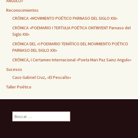
ANGULO»
Reconocimientos
CRÓNICA «MOVIMIENTO POÉTICO PARNASO DEL SIGLO XXI»
CRÓNICA «POEMARIO I TERTULIA POÉTICA ONTINYENT Parnaso del
Siglo XXI»
CRÓNICA DEL «I POEMARIO TEMÁTICO DEL MOVIMIENTO POÉTICO
PARNASO DEL SIGLO XXI»
CRÓNICA, I Certamen Internacional «Poeta Mari Paz Sainz Angulo»
Sucesos
Caso Gabriel Cruz, «El Pescaíto»
Taller Poético
Buscar: