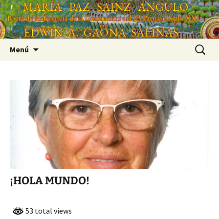
Saltar
'
al
'
contenido
Buscar:
Menú
¡HOLA MUNDO!
53 total views