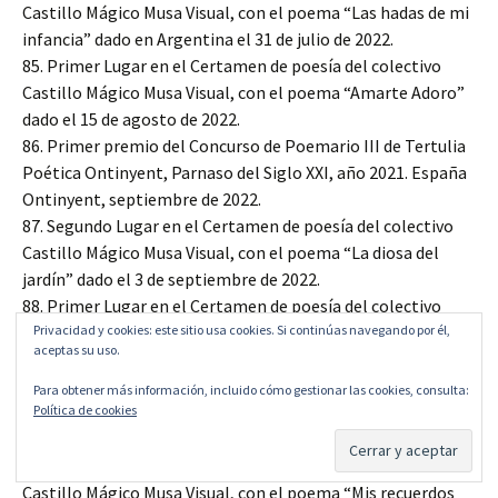
Castillo Mágico Musa Visual, con el poema “Las hadas de mi
infancia” dado en Argentina el 31 de julio de 2022.
85. Primer Lugar en el Certamen de poesía del colectivo
Castillo Mágico Musa Visual, con el poema “Amarte Adoro”
dado el 15 de agosto de 2022.
86. Primer premio del Concurso de Poemario III de Tertulia
Poética Ontinyent, Parnaso del Siglo XXI, año 2021. España
Ontinyent, septiembre de 2022.
87. Segundo Lugar en el Certamen de poesía del colectivo
Castillo Mágico Musa Visual, con el poema “La diosa del
jardín” dado el 3 de septiembre de 2022.
88. Primer Lugar en el Certamen de poesía del colectivo
Privacidad y cookies: este sitio usa cookies. Si continúas navegando por él,
Castillo Mágico Musa Visual, con el poema “En el mar de la
aceptas su uso.
vida te llevo” dado el 15 de septiembre de 2022.
89. Tercer Lugar en el Certamen de poesía del colectivo
Para obtener más información, incluido cómo gestionar las cookies, consulta:
Política de cookies
Castillo Mágico Musa Visual, con el poema “La pradera de
los recuerdos” dado el 15 de septiembre del 2022.
90. Segundo Lugar en el Certamen de poesía del colectivo
Castillo Mágico Musa Visual, con el poema “Mis recuerdos