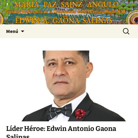
Saltar
'
al
'
contenido
Buscar:
Menú
Líder Héroe: Edwin Antonio Gaona
Salinas