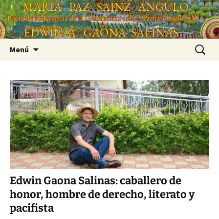
Saltar
'
al
'
contenido
Buscar:
Menú
Edwin Gaona Salinas: caballero de
honor, hombre de derecho, literato y
pacifista