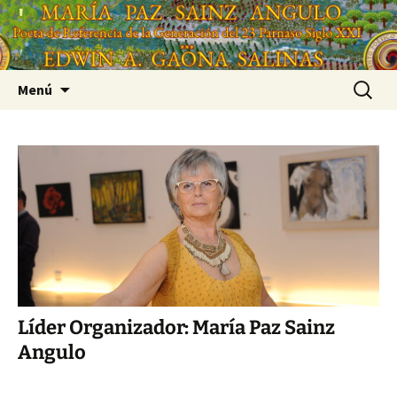
Saltar
'
al
'
contenido
Buscar:
Menú
Líder Organizador: María Paz Sainz
Angulo