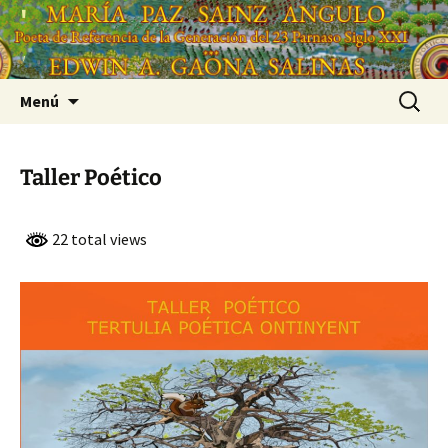
Saltar
'
al
'
contenido
Buscar:
Menú
Taller Poético
22 total views