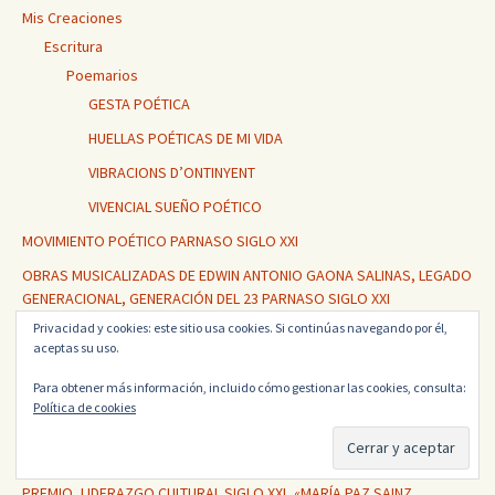
Mis Creaciones
Escritura
Poemarios
GESTA POÉTICA
HUELLAS POÉTICAS DE MI VIDA
VIBRACIONS D’ONTINYENT
VIVENCIAL SUEÑO POÉTICO
MOVIMIENTO POÉTICO PARNASO SIGLO XXI
OBRAS MUSICALIZADAS DE EDWIN ANTONIO GAONA SALINAS, LEGADO
GENERACIONAL, GENERACIÓN DEL 23 PARNASO SIGLO XXI
Privacidad y cookies: este sitio usa cookies. Si continúas navegando por él,
POEMARIO «POETA GENERACIONAL»
aceptas su uso.
PRELIMINARES DEL PRIMER CONCIERTO MUNDIAL DE VERSOS DEL
Para obtener más información, incluido cómo gestionar las cookies, consulta:
«MOVIMIENTO POÉTICO PARNASO DEL SIGLO XXI»
Política de cookies
PREMIO DE POESÍA GLOBAL «EDWIN ANTONIO GAONA SALINAS»
PREMIO ESPAÑOL «GENERACIÓN DEL 23 PARNASO SIGLO XXI»
PREMIO, LIDERAZGO CULTURAL SIGLO XXI, «MARÍA PAZ SAINZ