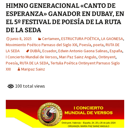
HIMNO GENERACIONAL «CANTO DE
ESPERANZA» GANADOR EN DUBAY, EN
EL 5º FESTIVAL DE POESÍA DE LA RUTA
DE LA SEDA
junio 8, 2025
Certamen
,
ESTRUCTURA POÉTICA
,
LA GAONESA
,
Movimiento Poético Parnaso del Siglo XXI
,
Poesía
,
poeta
,
RUTA DE
LA SEDA
DUBÁI
,
Ecuador
,
Edwin Antonio Gaona Salinas
,
España
,
I Concierto Mundial de Versos
,
Mari Paz Sainz Angulo
,
Ontinyent
,
Poesía
,
RUTA DE LA SEDA
,
Tertulia Poética Ontinyent Parnaso Siglo
XXI
Maripaz Sainz
100 total views