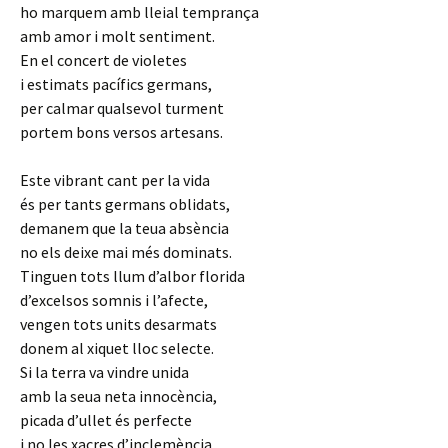
ho marquem amb lleial temprança
amb amor i molt sentiment.
En el concert de violetes
i estimats pacífics germans,
per calmar qualsevol turment
portem bons versos artesans.
Este vibrant cant per la vida
és per tants germans oblidats,
demanem que la teua absència
no els deixe mai més dominats.
Tinguen tots llum d’albor florida
d’excelsos somnis i l’afecte,
vengen tots units desarmats
donem al xiquet lloc selecte.
Si la terra va vindre unida
amb la seua neta innocència,
picada d’ullet és perfecte
i no les xacres d’inclemència.