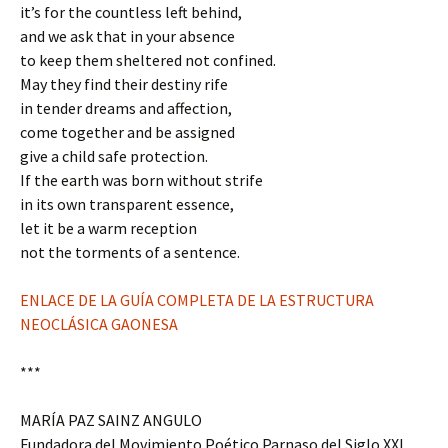
it’s for the countless left behind,
and we ask that in your absence
to keep them sheltered not confined.
May they find their destiny rife
in tender dreams and affection,
come together and be assigned
give a child safe protection.
If the earth was born without strife
in its own transparent essence,
let it be a warm reception
not the torments of a sentence.
ENLACE DE LA GUÍA COMPLETA DE LA ESTRUCTURA
NEOCLÁSICA GAONESA
***
MARÍA PAZ SAINZ ANGULO
Fundadora del Movimiento Poético Parnaso del Siglo XXI