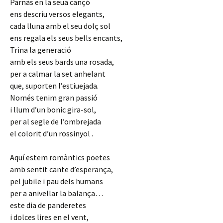
Parnàs en la seua cançó
ens descriu versos elegants,
cada lluna amb el seu dolç sol
ens regala els seus bells encants,
Trina la generació
amb els seus bards una rosada,
per a calmar la set anhelant
que, suporten l’estiuejada.
Només tenim gran passió
i llum d’un bonic gira-sol,
per al segle de l’ombrejada
el colorit d’un rossinyol .
Aquí estem romàntics poetes
amb sentit cante d’esperança,
pel jubile i pau dels humans
per a anivellar la balança…
este dia de panderetes
i dolces lires en el vent,