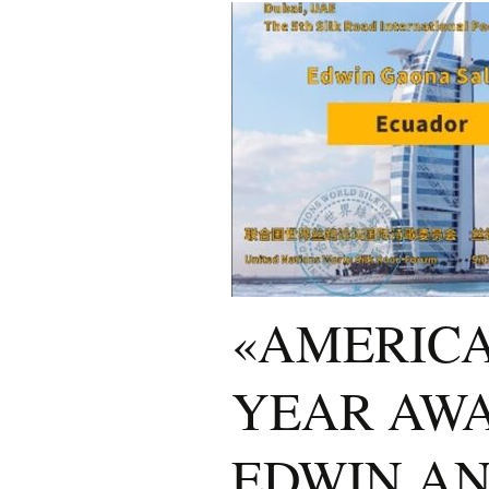
P
LOS POETAS DE LA
S
GENERACIÓN DEL 23
PARNASO SIGLO XXI,
AUMENTAN SU
P
LEGADO POÉTICO
P
M
D
BREVE EXPLICATIVA
P
SOBRE LA
D
«GENERACIÓN DEL
23 PARNASO DEL
SIGLO XXI»
E
«
ANALISIS DE
M
REQUISITOS
D
GENERACIONALES
P
DE LA «GENERACIÓN
D
«AMERICA
DEL 23 PARNASO
SIGLO XXI»
P
«
YEAR AWA
MIEMBROS
CÉSAR ARIS
2
GENERACIÓN DEL 23
MIEMBRO DE
X
PARNASO SIGLO XXI
GENERACIÓN
PARNASO SI
EDWIN A