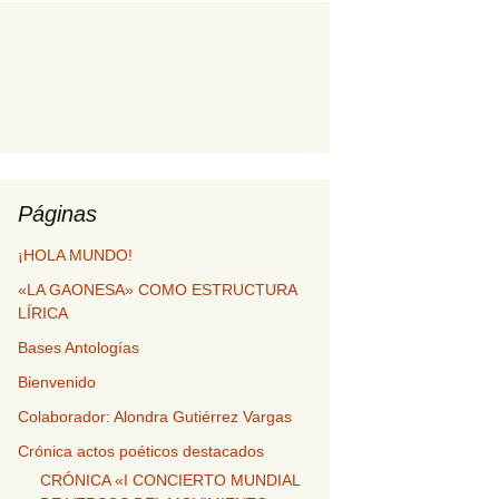
GLO XXI»
GESTA POÉTICA
ERÍA TEMÁTICA
RSOS DEL
HUELLAS POÉTICAS
TO GÉMINIS
DE MI VIDA
Vibracions d’Ontinyent
Páginas
¡HOLA MUNDO!
«LA GAONESA» COMO ESTRUCTURA
LÍRICA
Bases Antologías
Bienvenido
Colaborador: Alondra Gutiérrez Vargas
Crónica actos poéticos destacados
CRÓNICA «I CONCIERTO MUNDIAL