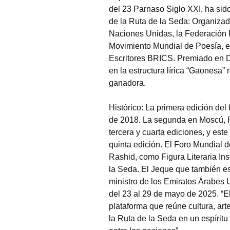
GENERACIÓN
del 23 Parnaso Siglo XXI, ha sid
PARNASO SI
de la Ruta de la Seda: Organizad
Naciones Unidas, la Federación I
ROSENDO G
RAMOS MIE
Movimiento Mundial de Poesía, el
LA GENERAC
23 PARNASO
Escritores BRICS. Premiado en D
XXI
en la estructura lírica “Gaonesa” 
ganadora.
Histórico: La primera edición del 
de 2018. La segunda en Moscú, Ru
tercera y cuarta ediciones, y est
quinta edición. El Foro Mundial
Rashid, como Figura Literaria In
la Seda. El Jeque que también es
ministro de los Emiratos Árabes 
del 23 al 29 de mayo de 2025. “E
plataforma que reúne cultura, art
la Ruta de la Seda en un espíri