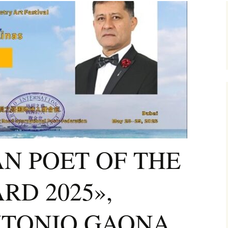
OÉTICO PARNASO
DEL SI
IGLO XXI
I GAL
RELIMINARES DEL
DE VE
RIMER CONCIERTO
INFINI
UNDIAL DE VERSOS
EL «MOVIMIENTO
OÉTICO PARNASO
EL SIGLO XXI»
CO INTERNACIONAL
PRIMER
CONCIERTO
UNDIAL DE VERSOS
EL MOVIMIENTO
OÉTICO PARNASO
EL SIGLO XXI»
N POET OF THE
REMIO ESPAÑOL
VÍCTOR WILFRIDO
GENERACIÓN DEL
ARIAS AROCA,
RD 2025»,
MENDI,
3 PARNASO SIGLO
PREMIO ESPAÑOL…,
 LA
XI»
PRIMER CONCIERTO
 DEL 23
MUNDIAL DE VERSOS
GLO XXI
NTONIO GAONA
JOSEPT ESAÚ