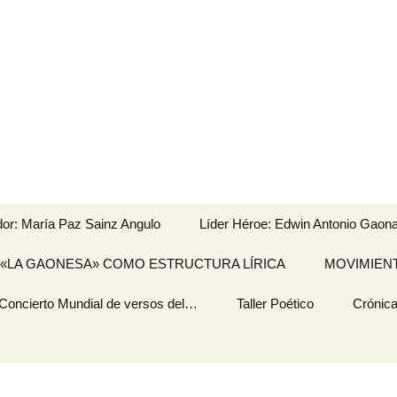
dor: María Paz Sainz Angulo
Líder Héroe: Edwin Antonio Gaona
avés
«LA GAONESA» COMO ESTRUCTURA LÍRICA
OBRAS
MOVIMIENT
MUSICALIZADAS DE
EDWIN ANTONIO
 Concierto Mundial de versos del…
GAONA SALINAS,
Taller Poético
EL ULTRA
Crónica
s
Escritura
LEGADO
Poemarios
GENERACIONAL,
RÓXIMO II
GENERACIÓN DEL 23
TEMA I del TALLER
CRÓNI
NIVERSARIO DEL I
PARNASO SIGLO XXI
POÉTICO «TERTULIA
CONC
CONCIERTO
POÉTICA
MUNDI
UNDIAL DE VERSOS
ONTINYENT»
DEL M
EL MOVIMIENTO
POÉTI