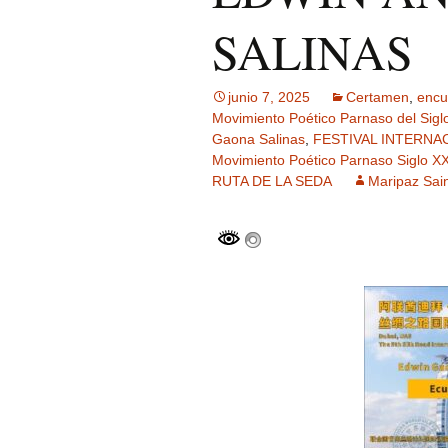
OLGA ESTER
ALONSO, MI
SALINAS
DE LA GENE
DEL 23 PAR
SIGLO XXI
junio 7, 2025
Certamen
,
encu
FRANCISCO 
Movimiento Poético Parnaso del Sigl
ANGULO, M
DE LA GENE
Gaona Salinas
,
FESTIVAL INTERNAC
DEL 23 PAR
Movimiento Poético Parnaso Siglo XX
SIGLO XXI
RUTA DE LA SEDA
Maripaz Sai
IRENE GUZ
MARTÍNEZ, 
DE LA GENE
DEL 23 PAR
SIGLO XXI
LUIS ENRIQU
BERREZUETA
MIEMBRO DE
GENERACIÓN
PARNASO SI
VICTORIA E
CONDE, MI