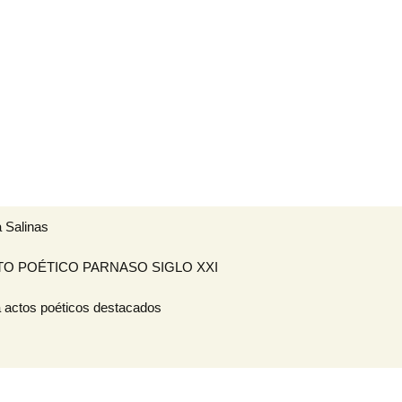
Buscar:
 Salinas
O POÉTICO PARNASO SIGLO XXI
BARDISMO
 actos poéticos destacados
POEMARIO «POETA
GENERACIONAL»
CA «I
IERTO
AL DE VERSOS
VIVENCIAL SUEÑO
OVIMIENTO
POÉTICO
CO PARNASO