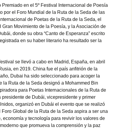
 DEL 23
MUNDIAL DE VERSOS
o Premiado en el 5º Festival Internacional de Poesía
GLO XXI
o por el Foro Mundial de la Ruta de la Seda de las
FELICITA ARENAS
nternacional de Poetas de la Ruta de la Seda, el
ASPAR
VALENZUELA,
MBRO DE
PREMIO ESPAÑOL…,
 Gran Movimiento de la Poesía, y la Asociación de
IÓN DEL
PRIMER CONCIERTO
 SIGLO
MUNDIAL DE VERSOS
ubái, donde su obra “Canto de Esperanza” escrito
registrada en su haber literario ha resultado ser la
LUZ ELENA ARIAS
SOTO, PREMIO
ESPAÑOL…, I
CONCIERTO
festival se llevó a cabo en Madrid, España, en abril
MUNDIAL DE VERSOS
sia, en 2019. China fue el país anfitrión de la
e año, Dubai ha sido seleccionado para acoger la
MARÍA DE LA NUBE
FAJARDO
 de la Ruta de la Seda designó a Mohammed Bin
CAJAMARCA,
spiradora para Poetas Internacionales de la Ruta de
PREMIO ESPAÑOL…,
PRIMER CONCIERTO
 presidente de Dubái, vicepresidente y primer
MUNDIAL DE VERSOS
Unidos, organizó en Dubái el evento que se realizó
l Foro Global de la Ruta de la Seda aspira a ser una
e, economía y tecnología para revivir los valores de
tu moderno que promueva la comprensión y la paz