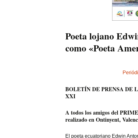
DE LA GENE
DEL 23 PAR
SIGLO XXI
MARGARITA
MERCADO S
Poeta lojano Edw
CHILE, MIE
LA GENERAC
23 PARNASO
como «Poeta Amer
XXI
MÍRIAM FER
– ARGENTIN
MIEMBRO DE
Periód
GENERACIÓN
PARNASO SI
BOLETÍN DE PRENSA DE L
MARÚ C. NE
XXI
PARODI – CH
MIEMBRO DE
GENERACIÓN
A todos los amigos del 
PARNASO SI
realizado en Ontinyent, Valen
FÉLIX NORA
CERVANTES
MIEMBRO DE
El poeta ecuatoriano Edwin Anto