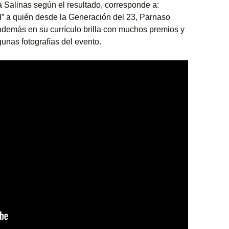
 Salinas según el resultado, corresponde a:
d” a quién desde la Generación del 23, Parnaso
 además en su currículo brilla con muchos premios y
unas fotografías del evento.