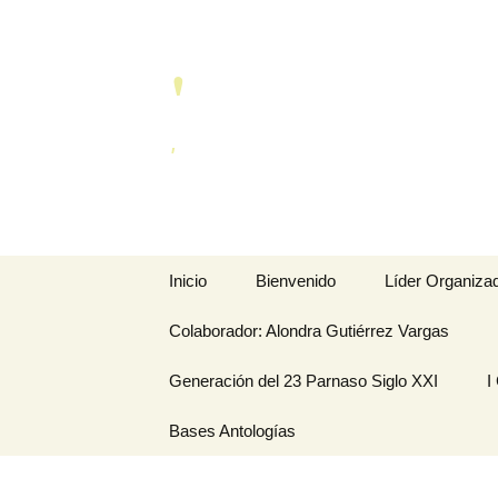
Saltar
al
'
contenido
'
Inicio
Bienvenido
Líder Organiza
Colaborador: Alondra Gutiérrez Vargas
Conóceme a tr
de…
Generación del 23 Parnaso Siglo XXI
I
Mis Creacione
MEMORIAS EN LA
Bases Antologías
P
SENDA DEL PARNASO
A
– Generación del 23
Parnaso Siglo XXI
M
D