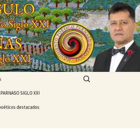
Buscar:
s
PARNASO SIGLO XXI
poéticos destacados
POEMARIO «POETA
GENERACIONAL»
ONCIERTO
VERSOS
VIVENCIAL SUEÑO
NTO
POÉTICO
NASO DEL