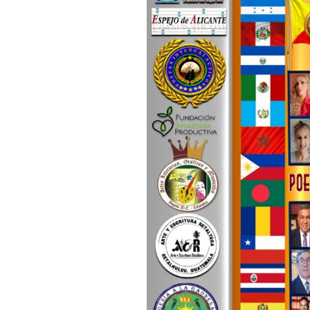
DE LA GENERA
23 PARNASO SI
MÍRIAM FERNA
ARGENTINA M
DE LA GENERA
23 PARNASO SI
MARÚ C. NEGR
– CHILE, MIEM
GENERACIÓN D
PARNASO SIGL
FÉLIX NORAB
CERVANTES M
DE LA GENERA
23 PARNASO SI
ROSENDO GAS
RAMOS MIEMBR
GENERACIÓN D
PARNASO SIGL