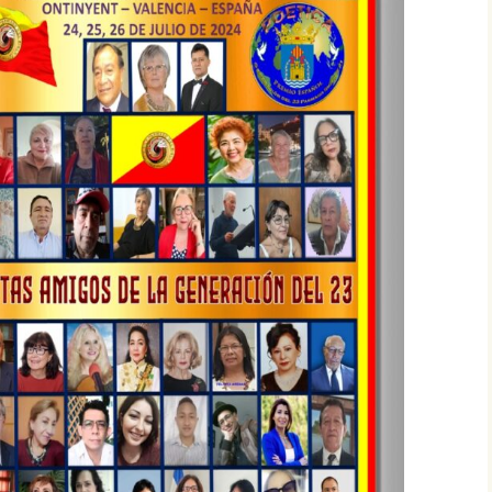
CIÓN DEL
GLO XXI
CRISTHIAN EDGAR
MANSILLA TORREJÓN,
PREMIO ESPAÑOL…,
NDEZ –
PRIMER CONCIERTO
IEMBRO
MUNDIAL DE VERSOS
CIÓN DEL
GLO XXI
PATRICIA PEÑALVER
GALLARDO, PREMIO
O PARODI
ESPAÑOL…, PRIMER
BRO DE LA
CONCIERTO MUNDIAL
EL 23
DE VERSOS
O XXI
CARLOS HUMBERTO
UENA
SOLANO DIAZ, PREMIO
IEMBRO
ESPAÑOL…, PRIMER
CIÓN DEL
CONCIERTO MUNDIAL
GLO XXI
DE VERSOS
PAR
IUDITA MIREA, PREMIO
O DE LA
ESPAÑOL…, PRIMER
EL 23
CONCIERTO MUNDIAL
O XXI
DE VERSOS
FELICITA ARENAS
VALENZUELA, PREMIO