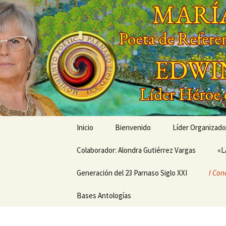
Saltar
al
contenido
'
'
Inicio
Bienvenido
Líder Organizado
Colaborador: Alondra Gutiérrez Vargas
Conóceme a tra
«L
Generación del 23 Parnaso Siglo XXI
Mis Creaciones
I Con
MEMORIAS EN LA SENDA
Bases Antologías
PRÓX
DEL PARNASO –
DEL 
Generación del 23
MUND
Parnaso Siglo XXI
MOVI
PARN