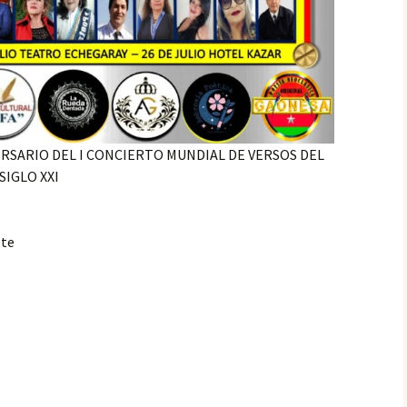
ESPAÑOL…, PRIMER
CONCIERTO MUNDIAL
DE VERSOS
LUZ ELENA ARIAS SOTO,
PREMIO ESPAÑOL…, I
CONCIERTO MUNDIAL
DE VERSOS
ERSARIO DEL I CONCIERTO MUNDIAL DE VERSOS DEL
MARÍA DE LA NUBE
FAJARDO CAJAMARCA,
IGLO XXI
PREMIO ESPAÑOL…,
PRIMER CONCIERTO
MUNDIAL DE VERSOS
ote