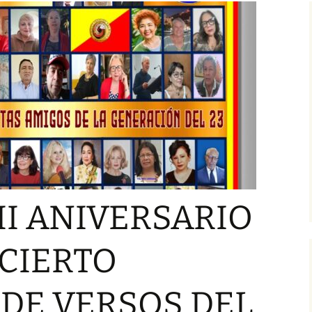
IMINARES DEL
I GALERÍA TEM
ER CONCIERTO
VERSOS DEL I
IAL DE VERSOS
GÉMINIS
«MOVIMIENTO
ICO PARNASO DEL
 XXI»
INTERNACIONAL
MER CONCIERTO
IAL DE VERSOS
MOVIMIENTO
ICO PARNASO DEL
 XXI»
IO ESPAÑOL
VÍCTOR WILFRIDO ARIAS
II ANIVERSARIO
ERACIÓN DEL 23
AROCA, PREMIO
ASO SIGLO XXI»
ESPAÑOL…, PRIMER
NDI,
CONCIERTO MUNDIAL
A
DE VERSOS
NCIERTO
EL 23
O XXI
JOSEPT ESAÚ OCHOA
OCHOA, PREMIO
DE VERSOS DEL
LONSO,
ESPAÑOL…, PRIMER
A
CONCIERTO MUNDIAL