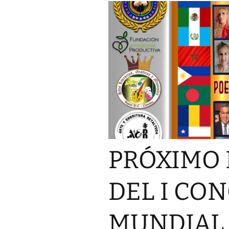
LOS POETAS DE LA
GENERACIÓN DEL 23
PREL
PARNASO SIGLO XXI,
PRIM
AUMENTAN SU LEGADO
MUND
POÉTICO
DEL 
POÉT
SIGLO
BREVE EXPLICATIVA
SOBRE LA «GENERACIÓN
DEL 23 PARNASO DEL
ECO 
SIGLO XXI»
«PRI
MUND
DEL 
ANALISIS DE
POÉT
REQUISITOS
SIGLO
GENERACIONALES DE LA
«GENERACIÓN DEL 23
PARNASO SIGLO XXI»
PREM
PRÓXIMO 
«GEN
PARN
MIEMBROS GENERACIÓN
CÉSAR ARISME
DEL 23 PARNASO SIGLO
MIEMBRO DE L
DEL I CO
XXI
GENERACIÓN D
PARNASO SIGL
MUNDIAL 
OLGA ESTER A
MIEMBRO DE L