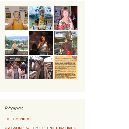
GESTA POÉTICA
ÁTICA DE
NFINITO
HUELLAS POÉTICAS DE
MI VIDA
Vibracions d’Ontinyent
Páginas
¡HOLA MUNDO!
«LA GAONESA» COMO ESTRUCTURA LÍRICA