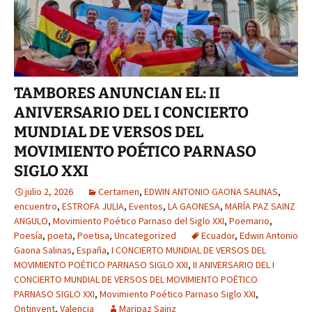
TAMBORES ANUNCIAN EL: II
ANIVERSARIO DEL I CONCIERTO
MUNDIAL DE VERSOS DEL
MOVIMIENTO POÉTICO PARNASO
SIGLO XXI
julio 2, 2026
Certamen
,
EDWIN ANTONIO GAONA SALINAS
,
encuentro
,
ESTROFA JULIA
,
Eventos
,
LA GAONESA
,
MARÍA PAZ SAINZ
ANGULO
,
Movimiento Poético Parnaso del Siglo XXI
,
Poemario
,
Poesía
,
poeta
,
Poetisa
,
Uncategorized
Ecuador
,
Edwin Antonio
Gaona Salinas
,
España
,
I CONCIERTO MUNDIAL DE VERSOS DEL
MOVIMIENTO POÉTICO PARNASO SIGLO XXI
,
II ANIVERSARIO DEL I
CONCIERTO MUNDIAL DE VERSOS DEL MOVIMIENTO POÉTICO
PARNASO SIGLO XXI
,
Movimiento Poético Parnaso Siglo XXI
,
Ontinyent
,
Valencia
Maripaz Sainz