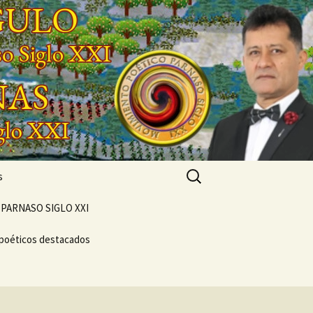
Buscar:
s
PARNASO SIGLO XXI
 poéticos destacados
POEMARIO «POETA
GENERACIONAL»
CONCIERTO
VERSOS
VIVENCIAL SUEÑO
NTO
POÉTICO
NASO DEL