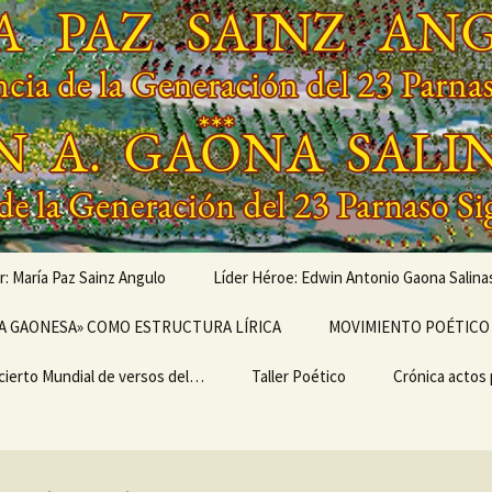
r: María Paz Sainz Angulo
Líder Héroe: Edwin Antonio Gaona Salina
vés de…
A GAONESA» COMO ESTRUCTURA LÍRICA
OBRAS MUSICALIZADAS
MOVIMIENTO POÉTICO 
DE EDWIN ANTONIO
GAONA SALINAS,
cierto Mundial de versos del…
Escritura
LEGADO
Taller Poético
Poemarios
EL ULTRABARDISMO
Crónica actos
GENERACIONAL,
GENERACIÓN DEL 23
IMO II
PARNASO SIGLO XXI
TEMA I del TALLER
CRÓNICA «I 
ERSARIO DEL I
POÉTICO «TERTULIA
MUNDIAL DE 
IERTO MUNDIAL
POÉTICA ONTINYENT»
DEL MOVIMIE
ERSOS DEL
POÉTICO PAR
MIENTO POÉTICO
SIGLO XXI»