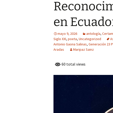
GENERACIÓN D
Reconocim
PARNASO SIGL
FRANCISCO L
en Ecuado
ANGULO, MIE
LA GENERACIÓ
PARNASO SIGL
mayo 9, 2026
antología
,
Certa
IRENE GUZMÁ
Siglo XXI
,
poeta
,
Uncategorized
A
MARTÍNEZ, MI
Antonio Gaona Salinas
,
Generación 23 P
LA GENERACIÓ
Aradas
Maripaz Sainz
PARNASO SIGL
LUIS ENRIQUE
60 total views
BERREZUETA,
DE LA GENERA
23 PARNASO SI
VICTORIA EXP
CONDE, MIEMB
GENERACIÓN D
PARNASO SIGL
MARGARITA M
SOTO – CHILE