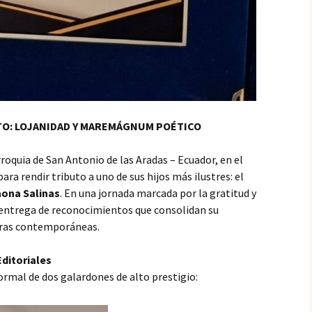
VALENZUELA, PREMIO
ESPAÑOL…, PRIMER
CONCIERTO MUNDIAL
DE VERSOS
LUZ ELENA ARIAS SOTO,
PREMIO ESPAÑOL…, I
CONCIERTO MUNDIAL
DE VERSOS
TO: LOJANIDAD Y MAREMÁGNUM POÉTICO
MARÍA DE LA NUBE
FAJARDO CAJAMARCA,
PREMIO ESPAÑOL…,
roquia de San Antonio de las Aradas – Ecuador, en el
PRIMER CONCIERTO
MUNDIAL DE VERSOS
ara rendir tributo a uno de sus hijos más ilustres: el
aona Salinas
. En una jornada marcada por la gratitud y
la entrega de reconocimientos que consolidan su
tras contemporáneas.
Editoriales
ormal de dos galardones de alto prestigio: