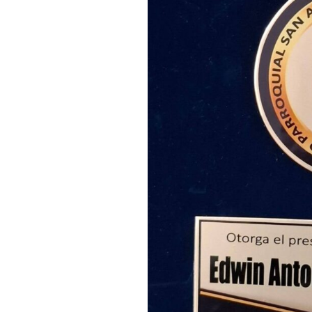
DE LA GENERA
23 PARNASO SI
MÍRIAM FERNA
ARGENTINA M
DE LA GENERA
23 PARNASO SI
MARÚ C. NEGR
– CHILE, MIEM
GENERACIÓN D
PARNASO SIGL
FÉLIX NORAB
CERVANTES M
DE LA GENERA
23 PARNASO SI
ROSENDO GAS
RAMOS MIEMBR
GENERACIÓN D
PARNASO SIGL