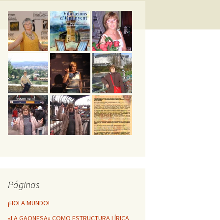
GESTA POÉTICA
MÁTICA DE
NFINITO
HUELLAS POÉTICAS DE
MI VIDA
Vibracions d’Ontinyent
Páginas
¡HOLA MUNDO!
«LA GAONESA» COMO ESTRUCTURA LÍRICA