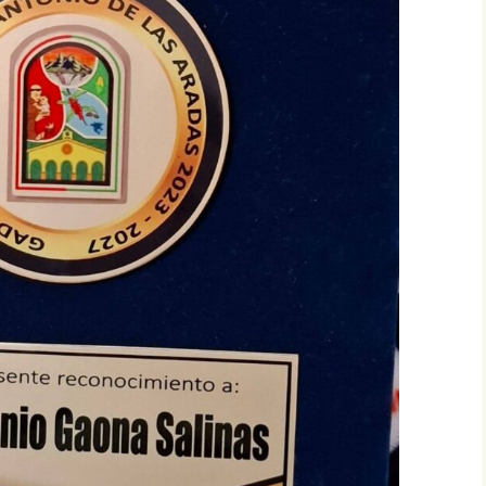
CIÓN DEL
GLO XXI
CRISTHIAN EDGAR
MANSILLA TORREJÓN,
NDEZ –
PREMIO ESPAÑOL…,
IEMBRO
PRIMER CONCIERTO
CIÓN DEL
MUNDIAL DE VERSOS
GLO XXI
PATRICIA PEÑALVER
O PARODI
GALLARDO, PREMIO
BRO DE LA
ESPAÑOL…, PRIMER
EL 23
CONCIERTO MUNDIAL
O XXI
DE VERSOS
UENA
CARLOS HUMBERTO
IEMBRO
SOLANO DIAZ, PREMIO
CIÓN DEL
ESPAÑOL…, PRIMER
GLO XXI
CONCIERTO MUNDIAL
DE VERSOS
PAR
O DE LA
IUDITA MIREA, PREMIO
EL 23
ESPAÑOL…, PRIMER
O XXI
CONCIERTO MUNDIAL
DE VERSOS
FELICITA ARENAS