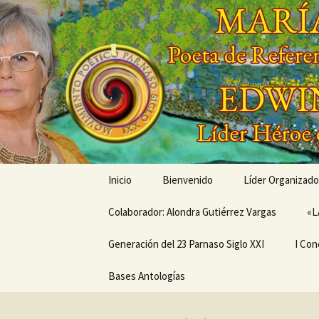
Saltar
al
contenido
'
'
Inicio
Bienvenido
Líder Organizado
Colaborador: Alondra Gutiérrez Vargas
Conóceme a tra
«L
Generación del 23 Parnaso Siglo XXI
Mis Creaciones
I Con
MEMORIAS EN LA SENDA
Bases Antologías
PRÓX
DEL PARNASO –
ANIV
Generación del 23
CONC
Parnaso Siglo XXI
DE V
MOVI