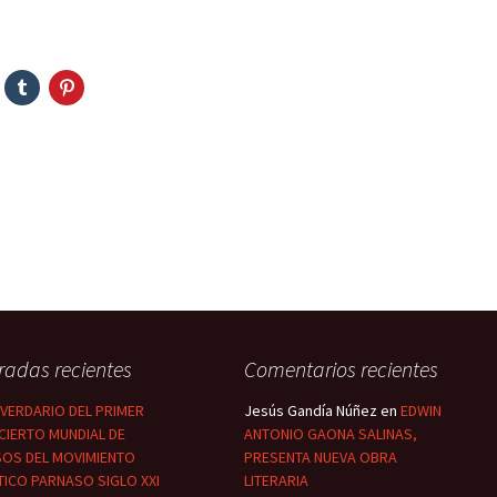
radas recientes
Comentarios recientes
NIVERDARIO DEL PRIMER
Jesús Gandía Núñez
en
EDWIN
CIERTO MUNDIAL DE
ANTONIO GAONA SALINAS,
SOS DEL MOVIMIENTO
PRESENTA NUEVA OBRA
ICO PARNASO SIGLO XXI
LITERARIA