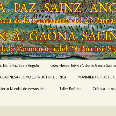
r: María Paz Sainz Angulo
Líder Héroe: Edwin Antonio Gaona Salina
vés de…
A GAONESA» COMO ESTRUCTURA LÍRICA
OBRAS MUSICALIZADAS
MOVIMIENTO POÉTICO 
DE EDWIN ANTONIO
GAONA SALINAS,
cierto Mundial de versos del…
Escritura
LEGADO
Taller Poético
Poemarios
EL ULTRABARDISMO
Crónica actos
GENERACIONAL,
GENERACIÓN DEL 23
IMO II
PARNASO SIGLO XXI
TEMA I del TALLER
CRÓNICA «I 
ERSARIO DEL I
POÉTICO «TERTULIA
MUNDIAL DE 
IERTO MUNDIAL
POÉTICA ONTINYENT»
DEL MOVIMIE
ERSOS DEL
POÉTICO PAR
MIENTO POÉTICO
SIGLO XXI»