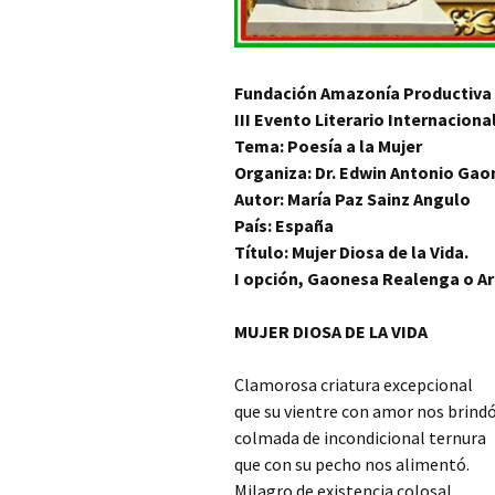
Fundación Amazonía Productiva 
III Evento Literario Internaciona
Tema: Poesía a la Mujer
Organiza: Dr. Edwin Antonio Gao
Autor: María Paz Sainz Angulo
País: España
Título: Mujer Diosa de la Vida.
I opción, Gaonesa Realenga o A
MUJER DIOSA DE LA VIDA
Clamorosa criatura excepcional
que su vientre con amor nos brindó
colmada de incondicional ternura
que con su pecho nos alimentó.
Milagro de existencia colosal