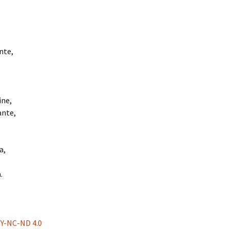
nte,
ine,
ante,
a,
.
BY-NC-ND 4.0