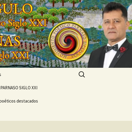
Buscar:
s
PARNASO SIGLO XXI
 poéticos destacados
POEMARIO «POETA
GENERACIONAL»
CONCIERTO
VERSOS
VIVENCIAL SUEÑO
NTO
POÉTICO
NASO DEL