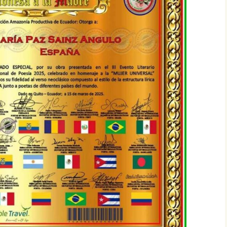
CIÓN DEL
GLO XXI
CRISTHIAN EDGAR
MANSILLA TORREJÓN,
NDEZ –
PREMIO ESPAÑOL…,
IEMBRO
PRIMER CONCIERTO
CIÓN DEL
MUNDIAL DE VERSOS
GLO XXI
PATRICIA PEÑALVER
O PARODI
GALLARDO, PREMIO
BRO DE LA
ESPAÑOL…, PRIMER
EL 23
CONCIERTO MUNDIAL
O XXI
DE VERSOS
UENA
CARLOS HUMBERTO
IEMBRO
SOLANO DIAZ, PREMIO
CIÓN DEL
ESPAÑOL…, PRIMER
GLO XXI
CONCIERTO MUNDIAL
DE VERSOS
PAR
O DE LA
IUDITA MIREA, PREMIO
EL 23
ESPAÑOL…, PRIMER
O XXI
CONCIERTO MUNDIAL
DE VERSOS
FELICITA ARENAS