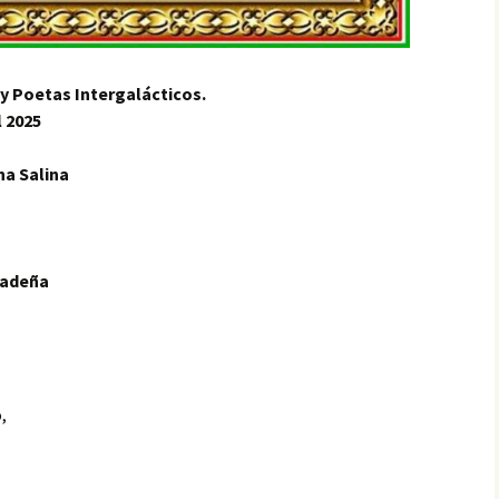
VALENZUELA, PREMIO
ESPAÑOL…, PRIMER
CONCIERTO MUNDIAL
DE VERSOS
y Poetas Intergalácticos.
LUZ ELENA ARIAS SOTO,
l 2025
PREMIO ESPAÑOL…, I
CONCIERTO MUNDIAL
DE VERSOS
na Salina
MARÍA DE LA NUBE
FAJARDO CAJAMARCA,
PREMIO ESPAÑOL…,
PRIMER CONCIERTO
MUNDIAL DE VERSOS
radeña
,