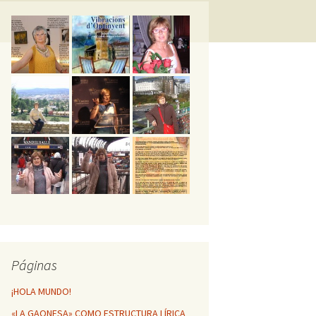
GESTA POÉTICA
MÁTICA DE
NFINITO
HUELLAS POÉTICAS DE
MI VIDA
Vibracions d’Ontinyent
Páginas
¡HOLA MUNDO!
«LA GAONESA» COMO ESTRUCTURA LÍRICA