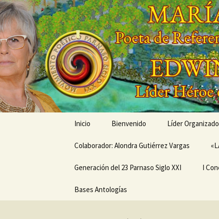
Saltar
al
contenido
'
'
Inicio
Bienvenido
Líder Organizado
Colaborador: Alondra Gutiérrez Vargas
Conóceme a tra
«L
Generación del 23 Parnaso Siglo XXI
Mis Creaciones
I Con
MEMORIAS EN LA SENDA
Bases Antologías
PRÓX
DEL PARNASO –
ANIV
Generación del 23
CONC
Parnaso Siglo XXI
DE V
MOVI