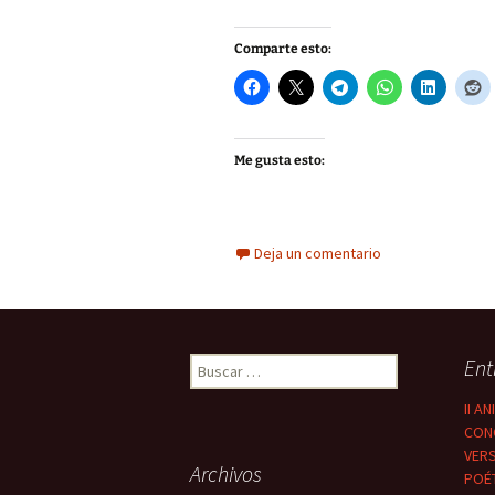
Comparte esto:
Me gusta esto:
Deja un comentario
Buscar:
Ent
II A
CON
VER
Archivos
POÉT