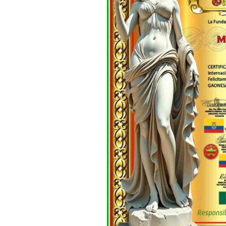
DE LA GENERA
23 PARNASO SI
MÍRIAM FERNA
ARGENTINA M
DE LA GENERA
23 PARNASO SI
MARÚ C. NEGR
– CHILE, MIEM
GENERACIÓN D
PARNASO SIGL
FÉLIX NORAB
CERVANTES M
DE LA GENERA
23 PARNASO SI
ROSENDO GAS
RAMOS MIEMBR
GENERACIÓN D
PARNASO SIGL