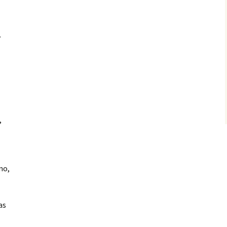
.
,
no,
as