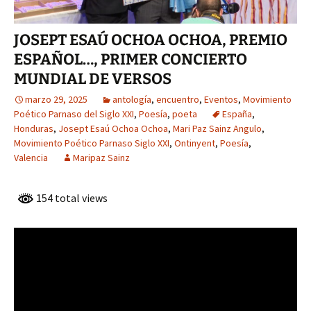
JOSEPT ESAÚ OCHOA OCHOA, PREMIO
ESPAÑOL…, PRIMER CONCIERTO
MUNDIAL DE VERSOS
marzo 29, 2025
antología
,
encuentro
,
Eventos
,
Movimiento
Poético Parnaso del Siglo XXI
,
Poesía
,
poeta
España
,
Honduras
,
Josept Esaú Ochoa Ochoa
,
Mari Paz Sainz Angulo
,
Movimiento Poético Parnaso Siglo XXI
,
Ontinyent
,
Poesía
,
Valencia
Maripaz Sainz
154 total views