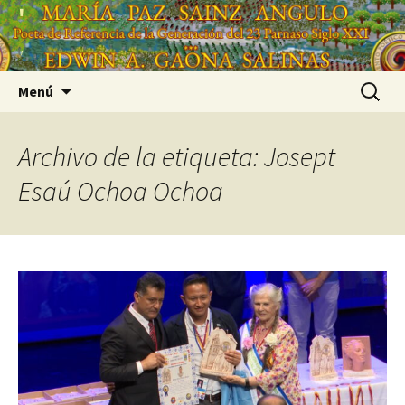
Saltar
'
al
'
contenido
Buscar:
Menú
Archivo de la etiqueta: Josept
Esaú Ochoa Ochoa