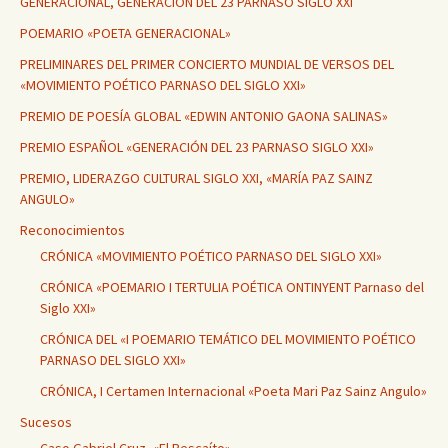
GENERACIONAL, GENERACIÓN DEL 23 PARNASO SIGLO XXI
POEMARIO «POETA GENERACIONAL»
PRELIMINARES DEL PRIMER CONCIERTO MUNDIAL DE VERSOS DEL
«MOVIMIENTO POÉTICO PARNASO DEL SIGLO XXI»
PREMIO DE POESÍA GLOBAL «EDWIN ANTONIO GAONA SALINAS»
PREMIO ESPAÑOL «GENERACIÓN DEL 23 PARNASO SIGLO XXI»
PREMIO, LIDERAZGO CULTURAL SIGLO XXI, «MARÍA PAZ SAINZ
ANGULO»
Reconocimientos
CRÓNICA «MOVIMIENTO POÉTICO PARNASO DEL SIGLO XXI»
CRÓNICA «POEMARIO I TERTULIA POÉTICA ONTINYENT Parnaso del
Siglo XXI»
CRÓNICA DEL «I POEMARIO TEMÁTICO DEL MOVIMIENTO POÉTICO
PARNASO DEL SIGLO XXI»
CRÓNICA, I Certamen Internacional «Poeta Mari Paz Sainz Angulo»
Sucesos
Caso Gabriel Cruz, «El Pescaíto»