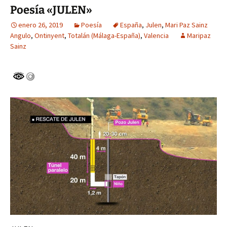
Poesía «JULEN»
enero 26, 2019
Poesía
España
,
Julen
,
Mari Paz Sainz
Angulo
,
Ontinyent
,
Totalán (Málaga-España)
,
Valencia
Maripaz
Sainz