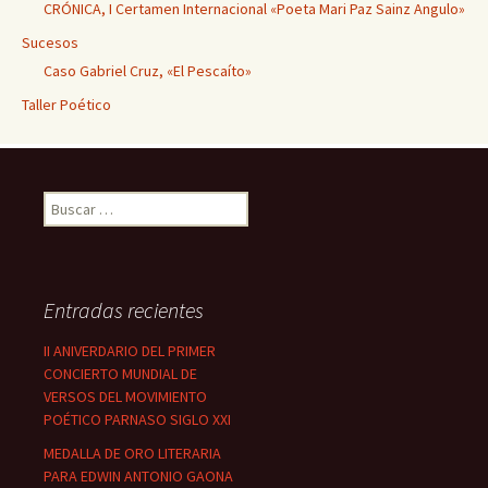
CRÓNICA, I Certamen Internacional «Poeta Mari Paz Sainz Angulo»
Sucesos
Caso Gabriel Cruz, «El Pescaíto»
Taller Poético
Buscar:
Entradas recientes
II ANIVERDARIO DEL PRIMER
CONCIERTO MUNDIAL DE
VERSOS DEL MOVIMIENTO
POÉTICO PARNASO SIGLO XXI
MEDALLA DE ORO LITERARIA
PARA EDWIN ANTONIO GAONA