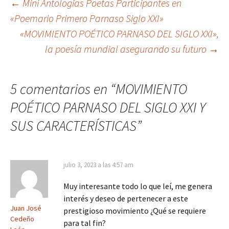
Navegación
←
Mini Antologias Poetas Participantes en
«Poemario Primero Parnaso Siglo XXI»
«MOVIMIENTO POÉTICO PARNASO DEL SIGLO XXI»,
de
la poesía mundial asegurando su futuro
→
entradas
5 comentarios en “
MOVIMIENTO
POÉTICO PARNASO DEL SIGLO XXI Y
SUS CARACTERÍSTICAS
”
julio 3, 2023 a las 4:57 am
Muy interesante todo lo que leí, me genera
interés y deseo de pertenecer a este
Juan José
prestigioso movimiento ¿Qué se requiere
Cedeño
para tal fin?