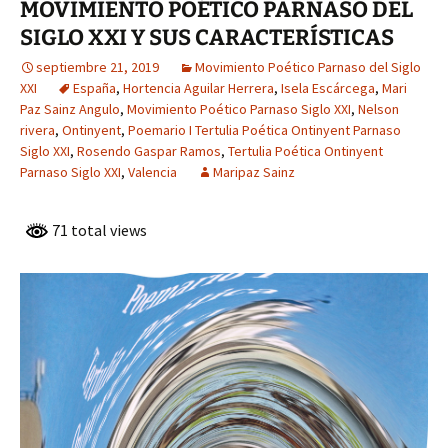
MOVIMIENTO POÉTICO PARNASO DEL
SIGLO XXI Y SUS CARACTERÍSTICAS
septiembre 21, 2019
Movimiento Poético Parnaso del Siglo
XXI
España
,
Hortencia Aguilar Herrera
,
Isela Escárcega
,
Mari
Paz Sainz Angulo
,
Movimiento Poético Parnaso Siglo XXI
,
Nelson
rivera
,
Ontinyent
,
Poemario I Tertulia Poética Ontinyent Parnaso
Siglo XXI
,
Rosendo Gaspar Ramos
,
Tertulia Poética Ontinyent
Parnaso Siglo XXI
,
Valencia
Maripaz Sainz
71 total views