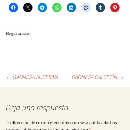
Me gusta esto:
Navegación
←
GAONESA SUCESIVA
GAONESA CALCETÍN
→
de
Deja una respuesta
entradas
Tu dirección de correo electrónico no será publicada.
Los
campos obligatorios están marcados con
*