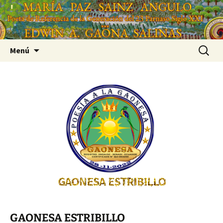
Saltar
'
al
'
contenido
Buscar:
Menú
GAONESA ESTRIBILLO