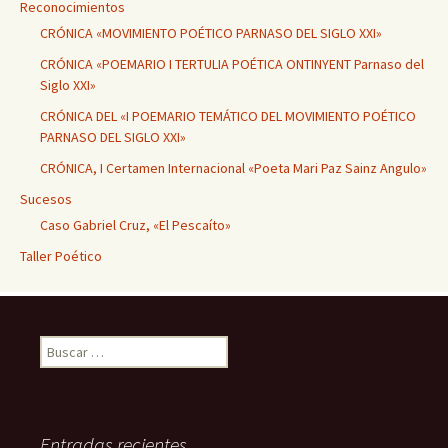
Reconocimientos
CRÓNICA «MOVIMIENTO POÉTICO PARNASO DEL SIGLO XXI»
CRÓNICA «POEMARIO I TERTULIA POÉTICA ONTINYENT Parnaso del
Siglo XXI»
CRÓNICA DEL «I POEMARIO TEMÁTICO DEL MOVIMIENTO POÉTICO
PARNASO DEL SIGLO XXI»
CRÓNICA, I Certamen Internacional «Poeta Mari Paz Sainz Angulo»
Sucesos
Caso Gabriel Cruz, «El Pescaíto»
Taller Poético
Buscar:
Entradas recientes