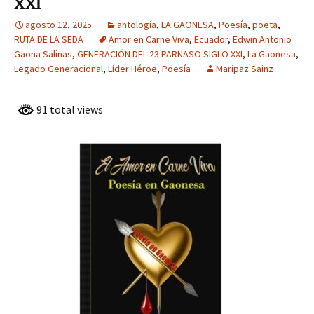
XXI
agosto 12, 2025
antología
,
LA GAONESA
,
Poesía
,
poeta
,
RUTA DE LA SEDA
Amor en Carne Viva
,
Ecuador
,
Edwin Antonio
Gaona Salinas
,
GENERACIÓN DEL 23 PARNASO SIGLO XXI
,
La Gaonesa
,
Legado Generacional
,
Líder Héroe
,
Poesía
Maripaz Sainz
91 total views