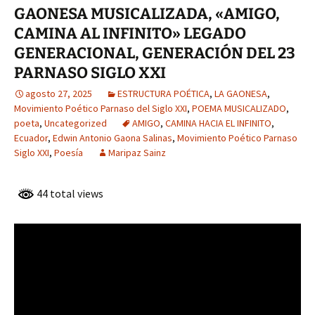
GAONESA MUSICALIZADA, «AMIGO,
CAMINA AL INFINITO» LEGADO
GENERACIONAL, GENERACIÓN DEL 23
PARNASO SIGLO XXI
agosto 27, 2025
ESTRUCTURA POÉTICA
,
LA GAONESA
,
Movimiento Poético Parnaso del Siglo XXI
,
POEMA MUSICALIZADO
,
poeta
,
Uncategorized
AMIGO
,
CAMINA HACIA EL INFINITO
,
Ecuador
,
Edwin Antonio Gaona Salinas
,
Movimiento Poético Parnaso
Siglo XXI
,
Poesía
Maripaz Sainz
44 total views