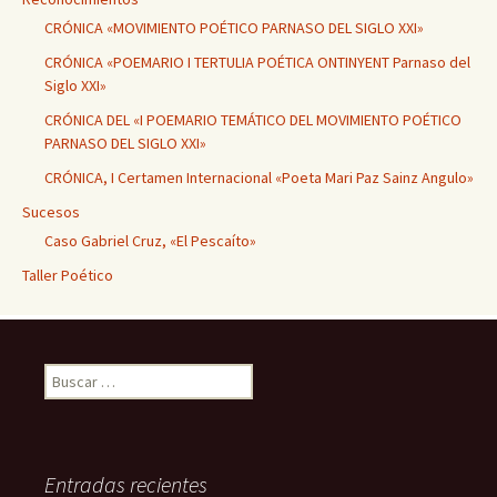
CRÓNICA «MOVIMIENTO POÉTICO PARNASO DEL SIGLO XXI»
CRÓNICA «POEMARIO I TERTULIA POÉTICA ONTINYENT Parnaso del
Siglo XXI»
CRÓNICA DEL «I POEMARIO TEMÁTICO DEL MOVIMIENTO POÉTICO
PARNASO DEL SIGLO XXI»
CRÓNICA, I Certamen Internacional «Poeta Mari Paz Sainz Angulo»
Sucesos
Caso Gabriel Cruz, «El Pescaíto»
Taller Poético
Buscar:
Entradas recientes