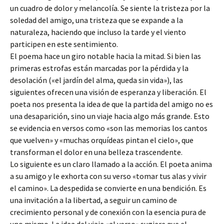
un cuadro de dolor y melancolía. Se siente la tristeza por la
soledad del amigo, una tristeza que se expande a la
naturaleza, haciendo que incluso la tarde y el viento
participen en este sentimiento.
El poema hace un giro notable hacia la mitad. Si bien las
primeras estrofas están marcadas por la pérdida y la
desolación («el jardín del alma, queda sin vida»), las
siguientes ofrecen una visión de esperanza y liberación. El
poeta nos presenta la idea de que la partida del amigo no es
una desaparición, sino un viaje hacia algo más grande. Esto
se evidencia en versos como «son las memorias los cantos
que vuelven» y «muchas orquídeas pintan el cielo», que
transforman el dolor en una belleza trascendente.
Lo siguiente es un claro llamado a la acción. El poeta anima
a su amigo y le exhorta con su verso «tomar tus alas y vivir
el camino». La despedida se convierte en una bendición. Es
una invitación a la libertad, a seguir un camino de
crecimiento personal y de conexión con la esencia pura de
uno mismo. La idea del viaje «al verso» sugiere que el