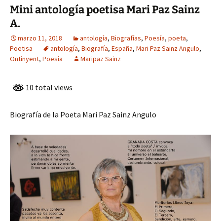
Mini antología poetisa Mari Paz Sainz
A.
marzo 11, 2018
antología
,
Biografías
,
Poesía
,
poeta
,
Poetisa
antología
,
Biografía
,
España
,
Mari Paz Sainz Angulo
,
Ontinyent
,
Poesía
Maripaz Sainz
10 total views
Biografía de la Poeta Mari Paz Sainz Angulo