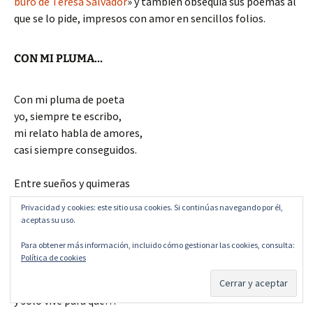
buró de Teresa Salvador
» y también obsequia sus poemas al
que se lo pide, impresos con amor en sencillos folios.
CON MI PLUMA…
Con mi pluma de poeta
yo, siempre te escribo,
mi relato habla de amores,
casi siempre conseguidos.
Entre sueños y quimeras
versos que nacen de dentro,
Privacidad y cookies: este sitio usa cookies. Si continúas navegando por él,
yo te cuento mis pesares
aceptas su uso.
que por desgracia son ciertos.
Para obtener más información, incluido cómo gestionar las cookies, consulta:
Política de cookies
Es mi pluma de poeta
qué enamora corazones,
y solo vive para qué…