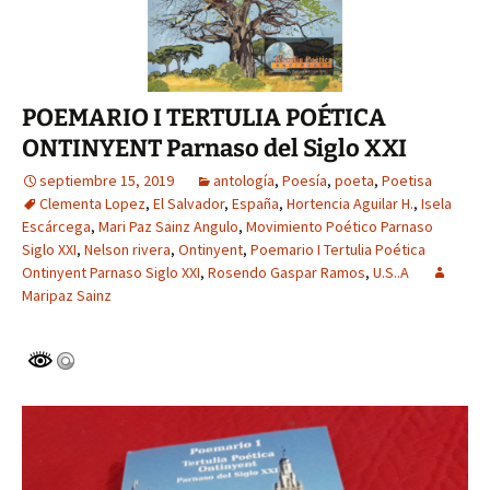
POEMARIO I TERTULIA POÉTICA
ONTINYENT Parnaso del Siglo XXI
septiembre 15, 2019
antología
,
Poesía
,
poeta
,
Poetisa
Clementa Lopez
,
El Salvador
,
España
,
Hortencia Aguilar H.
,
Isela
Escárcega
,
Mari Paz Sainz Angulo
,
Movimiento Poético Parnaso
Siglo XXI
,
Nelson rivera
,
Ontinyent
,
Poemario I Tertulia Poética
Ontinyent Parnaso Siglo XXI
,
Rosendo Gaspar Ramos
,
U.S..A
Maripaz Sainz