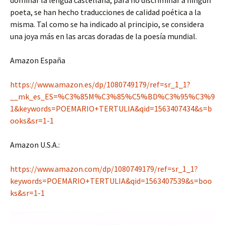
poeta, se han hecho traducciones de calidad poética a la
misma. Tal como se ha indicado al principio, se considera
una joya más en las arcas doradas de la poesía mundial.
Amazon España
https://www.amazon.es/dp/1080749179/ref=sr_1_1?
__mk_es_ES=%C3%85M%C3%85%C5%BD%C3%95%C3%9
1&keywords=POEMARIO+TERTULIA&qid=1563407434&s=b
ooks&sr=1-1
Amazon U.S.A.:
https://www.amazon.com/dp/1080749179/ref=sr_1_1?
keywords=POEMARIO+TERTULIA&qid=1563407539&s=boo
ks&sr=1-1