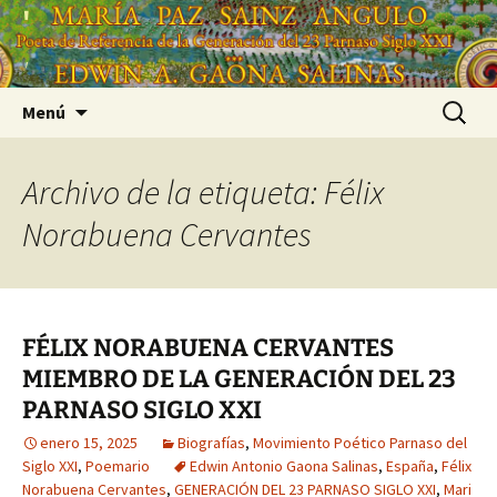
Saltar
'
al
'
contenido
Buscar:
Menú
Archivo de la etiqueta: Félix
Norabuena Cervantes
FÉLIX NORABUENA CERVANTES
MIEMBRO DE LA GENERACIÓN DEL 23
PARNASO SIGLO XXI
enero 15, 2025
Biografías
,
Movimiento Poético Parnaso del
Siglo XXI
,
Poemario
Edwin Antonio Gaona Salinas
,
España
,
Félix
Norabuena Cervantes
,
GENERACIÓN DEL 23 PARNASO SIGLO XXI
,
Mari