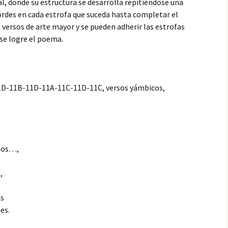
CIÓN DEL
l, donde su estructura se desarrolla repitiéndose una
GLO XXI
des en cada estrofa que suceda hasta completar el
CRISTHIAN EDGAR
MANSILLA TORREJÓN,
versos de arte mayor y se pueden adherir las estrofas
NDEZ –
PREMIO ESPAÑOL…,
se logre el poema.
IEMBRO
PRIMER CONCIERTO
CIÓN DEL
MUNDIAL DE VERSOS
GLO XXI
PATRICIA PEÑALVER
O PARODI
GALLARDO, PREMIO
BRO DE LA
ESPAÑOL…, PRIMER
D-11B-11D-11A-11C-11D-11C, versos yámbicos,
EL 23
CONCIERTO MUNDIAL
O XXI
DE VERSOS
UENA
CARLOS HUMBERTO
IEMBRO
SOLANO DIAZ, PREMIO
CIÓN DEL
ESPAÑOL…, PRIMER
GLO XXI
CONCIERTO MUNDIAL
inos…,
DE VERSOS
PAR
,
O DE LA
IUDITA MIREA, PREMIO
EL 23
ESPAÑOL…, PRIMER
O XXI
CONCIERTO MUNDIAL
as
DE VERSOS
es.
FELICITA ARENAS