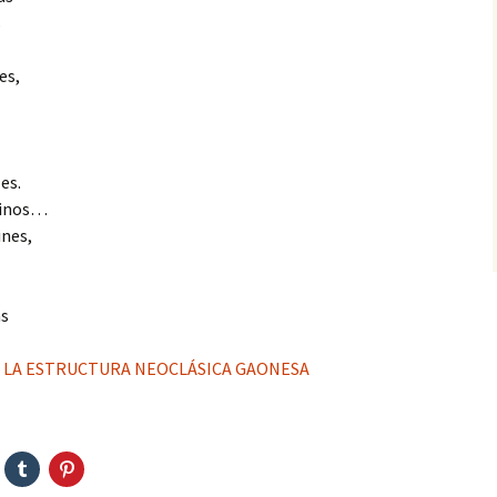
s
es,
es.
tinos…
ines,
as
E LA ESTRUCTURA NEOCLÁSICA GAONESA