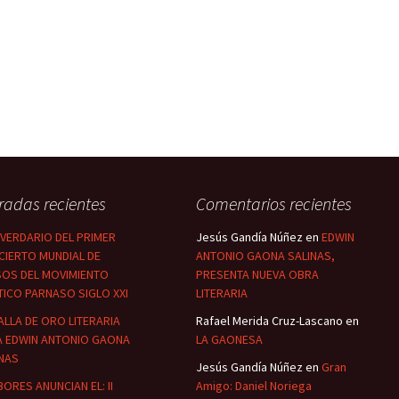
radas recientes
Comentarios recientes
NIVERDARIO DEL PRIMER
Jesús Gandía Núñez
en
EDWIN
CIERTO MUNDIAL DE
ANTONIO GAONA SALINAS,
SOS DEL MOVIMIENTO
PRESENTA NUEVA OBRA
ICO PARNASO SIGLO XXI
LITERARIA
LLA DE ORO LITERARIA
Rafael Merida Cruz-Lascano
en
A EDWIN ANTONIO GAONA
LA GAONESA
NAS
Jesús Gandía Núñez
en
Gran
ORES ANUNCIAN EL: II
Amigo: Daniel Noriega