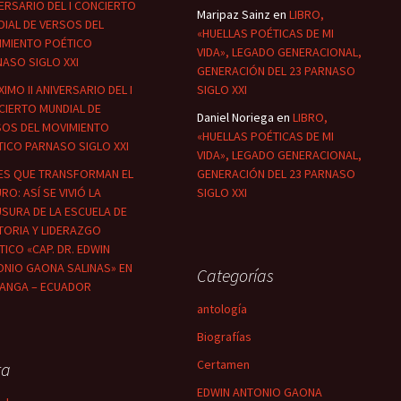
ERSARIO DEL I CONCIERTO
Maripaz Sainz
en
LIBRO,
IAL DE VERSOS DEL
«HUELLAS POÉTICAS DE MI
IMIENTO POÉTICO
VIDA», LEGADO GENERACIONAL,
ASO SIGLO XXI
GENERACIÓN DEL 23 PARNASO
IMO II ANIVERSARIO DEL I
SIGLO XXI
CIERTO MUNDIAL DE
Daniel Noriega
en
LIBRO,
SOS DEL MOVIMIENTO
«HUELLAS POÉTICAS DE MI
ICO PARNASO SIGLO XXI
VIDA», LEGADO GENERACIONAL,
ES QUE TRANSFORMAN EL
GENERACIÓN DEL 23 PARNASO
RO: ASÍ SE VIVIÓ LA
SIGLO XXI
SURA DE LA ESCUELA DE
TORIA Y LIDERAZGO
TICO «CAP. DR. EDWIN
ONIO GAONA SALINAS» EN
Categorías
LANGA – ECUADOR
antología
Biografías
Certamen
ta
EDWIN ANTONIO GAONA