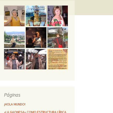
GESTA POÉTICA
MÁTICA DE
NFINITO
HUELLAS POÉTICAS DE
MI VIDA
Vibracions d’Ontinyent
Páginas
¡HOLA MUNDO!
«LA GAONESA» COMO ESTRUCTURA LÍRICA