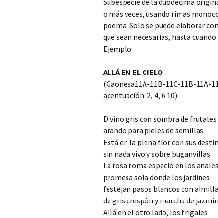
DE LA GENERA
Subespecie de la duodécima origina
23 PARNASO SI
o más veces, usando rimas monocor
poema. Solo se puede elaborar con 
MÍRIAM FERNA
que sean necesarias, hasta cuando 
ARGENTINA M
DE LA GENERA
Ejemplo:
23 PARNASO SI
ALLÁ EN EL CIELO
MARÚ C. NEGR
– CHILE, MIEM
(Gaonesa11A-11B-11C-11B-11A-11
GENERACIÓN D
acentuación: 2, 4, 6 10)
PARNASO SIGL
FÉLIX NORAB
Divino gris con sombra de frutales
CERVANTES M
arando para pieles de semillas.
DE LA GENERA
23 PARNASO SI
Está en la plena flor con sus dest
sin nada vivo y sobre buganvillas.
ROSENDO GAS
La rosa toma espacio en los anales
RAMOS MIEMBR
GENERACIÓN D
promesa sola donde los jardines
PARNASO SIGL
festejan pasos blancos con almill
de gris crespón y marcha de jazmin
Allá en el otro lado, los trigales