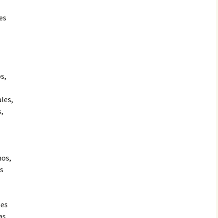
VALENZUELA, PREMIO
ESPAÑOL…, PRIMER
CONCIERTO MUNDIAL
es
DE VERSOS
LUZ ELENA ARIAS SOTO,
PREMIO ESPAÑOL…, I
CONCIERTO MUNDIAL
DE VERSOS
s,
MARÍA DE LA NUBE
FAJARDO CAJAMARCA,
ales,
PREMIO ESPAÑOL…,
s,
PRIMER CONCIERTO
MUNDIAL DE VERSOS
nos,
es
les
as