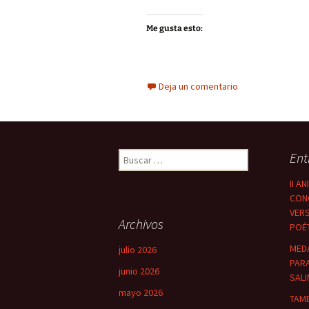
Me gusta esto:
Deja un comentario
Buscar:
Ent
II A
CON
VER
Archivos
POÉT
MEDA
julio 2026
PAR
junio 2026
SALI
mayo 2026
TAMB