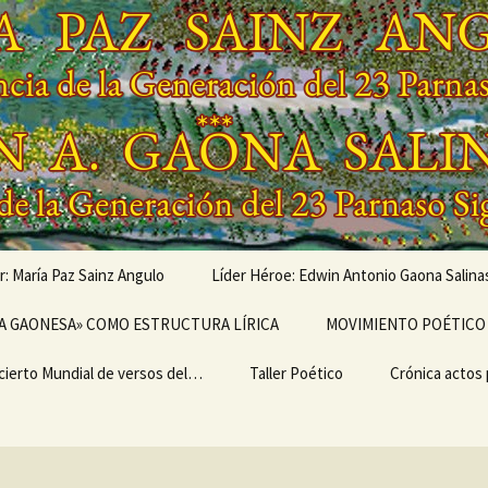
r: María Paz Sainz Angulo
Líder Héroe: Edwin Antonio Gaona Salina
vés de…
A GAONESA» COMO ESTRUCTURA LÍRICA
OBRAS MUSICALIZADAS
MOVIMIENTO POÉTICO 
DE EDWIN ANTONIO
GAONA SALINAS,
cierto Mundial de versos del…
Escritura
LEGADO
Taller Poético
Poemarios
EL ULTRABARDISMO
Crónica actos
GENERACIONAL,
GENERACIÓN DEL 23
IMO II
PARNASO SIGLO XXI
TEMA I del TALLER
CRÓNICA «I 
ERSARIO DEL I
POÉTICO «TERTULIA
MUNDIAL DE 
IERTO MUNDIAL
POÉTICA ONTINYENT»
DEL MOVIMIE
ERSOS DEL
POÉTICO PAR
MIENTO POÉTICO
SIGLO XXI»