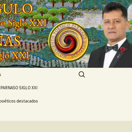
Buscar:
s
PARNASO SIGLO XXI
 poéticos destacados
POEMARIO «POETA
GENERACIONAL»
CONCIERTO
VERSOS
VIVENCIAL SUEÑO
NTO
POÉTICO
NASO DEL