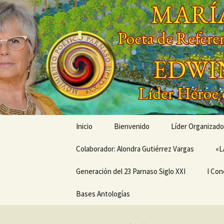
Saltar
al
contenido
'
'
Inicio
Bienvenido
Líder Organizado
Colaborador: Alondra Gutiérrez Vargas
Conóceme a tra
«L
Generación del 23 Parnaso Siglo XXI
Mis Creaciones
I Con
MEMORIAS EN LA SENDA
Bases Antologías
PRÓX
DEL PARNASO –
ANIV
Generación del 23
CONC
Parnaso Siglo XXI
DE V
MOVI