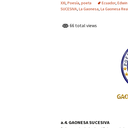
GENERACIÓN D
XXI
,
Poesía
,
poeta
Ecuador
,
Edwin
PARNASO SIGL
SUCESIVA
,
La Gaonesa
,
La Gaonesa Rea
FRANCISCO L
ANGULO, MIE
66 total views
LA GENERACIÓ
PARNASO SIGL
IRENE GUZMÁ
MARTÍNEZ, MI
LA GENERACIÓ
PARNASO SIGL
LUIS ENRIQUE
BERREZUETA,
DE LA GENERA
23 PARNASO SI
VICTORIA EXP
CONDE, MIEMB
GENERACIÓN D
PARNASO SIGL
MARGARITA M
a.4. GAONESA SUCESIVA
SOTO – CHILE