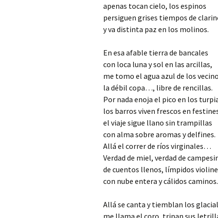
apenas tocan cielo, los espinos
persiguen grises tiempos de clarin
y va distinta paz en los molinos.
En esa afable tierra de bancales
con loca luna y sol en las arcillas,
me tomo el agua azul de los vecino
la débil copa…, libre de rencillas.
Por nada enoja el pico en los turpi
los barros viven frescos en festine
el viaje sigue llano sin trampillas
con alma sobre aromas y delfines.
Allá el correr de ríos virginales…
Verdad de miel, verdad de campesi
de cuentos llenos, límpidos violin
con nube entera y cálidos caminos.
Allá se canta y tiemblan los glacia
me llama el coro, trinan sus letrill