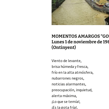
DE LA GENERA
23 PARNASO SI
MÍRIAM FERNA
ARGENTINA M
DE LA GENERA
23 PARNASO SI
MOMENTOS AMARGOS “GOT
MARÚ C. NEGR
– CHILE, MIEM
Lunes 1 de noviembre de 19
GENERACIÓN D
(Ontinyent)
PARNASO SIGL
FÉLIX NORAB
Viento de levante,
CERVANTES M
brisa húmeda y fresca,
DE LA GENERA
23 PARNASO SI
frío en la alta atmósfera,
nubarrones negros,
ROSENDO GAS
noticias alarmantes,
RAMOS MIEMBR
GENERACIÓN D
preocupación, inquietud,
PARNASO SIGL
alerta máxima,
¡Lo que se temía!,
¡Es la gota fría!,