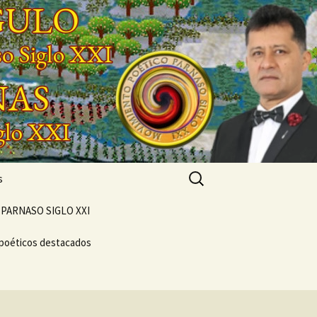
Buscar:
s
PARNASO SIGLO XXI
 poéticos destacados
POEMARIO «POETA
GENERACIONAL»
CONCIERTO
VERSOS
VIVENCIAL SUEÑO
NTO
POÉTICO
NASO DEL