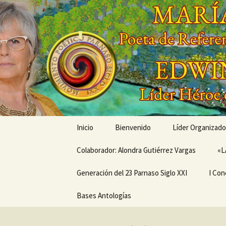
Saltar
al
contenido
'
'
Inicio
Bienvenido
Líder Organizado
Colaborador: Alondra Gutiérrez Vargas
Conóceme a tra
«L
Generación del 23 Parnaso Siglo XXI
Mis Creaciones
I Con
MEMORIAS EN LA SENDA
Bases Antologías
PRÓX
DEL PARNASO –
ANIV
Generación del 23
CONC
Parnaso Siglo XXI
DE V
MOVI