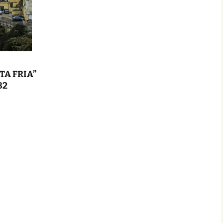
CIÓN DEL
GLO XXI
CRISTHIAN EDGAR
MANSILLA TORREJÓN,
NDEZ –
PREMIO ESPAÑOL…,
IEMBRO
PRIMER CONCIERTO
CIÓN DEL
MUNDIAL DE VERSOS
GLO XXI
PATRICIA PEÑALVER
A FRIA”
O PARODI
GALLARDO, PREMIO
BRO DE LA
ESPAÑOL…, PRIMER
82
EL 23
CONCIERTO MUNDIAL
O XXI
DE VERSOS
UENA
CARLOS HUMBERTO
IEMBRO
SOLANO DIAZ, PREMIO
CIÓN DEL
ESPAÑOL…, PRIMER
GLO XXI
CONCIERTO MUNDIAL
DE VERSOS
PAR
O DE LA
IUDITA MIREA, PREMIO
EL 23
ESPAÑOL…, PRIMER
O XXI
CONCIERTO MUNDIAL
DE VERSOS
FELICITA ARENAS