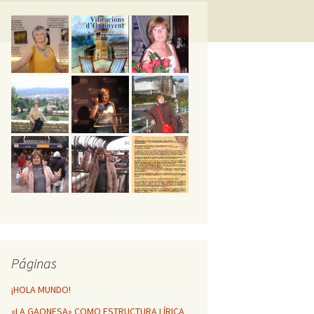
GESTA POÉTICA
MÁTICA DE
NFINITO
HUELLAS POÉTICAS DE
MI VIDA
Vibracions d’Ontinyent
Páginas
¡HOLA MUNDO!
«LA GAONESA» COMO ESTRUCTURA LÍRICA