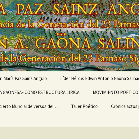
r: María Paz Sainz Angulo
Líder Héroe: Edwin Antonio Gaona Salina
vés de…
A GAONESA» COMO ESTRUCTURA LÍRICA
OBRAS MUSICALIZADAS
MOVIMIENTO POÉTICO 
DE EDWIN ANTONIO
GAONA SALINAS,
cierto Mundial de versos del…
Escritura
LEGADO
Taller Poético
Poemarios
EL ULTRABARDISMO
Crónica actos
GENERACIONAL,
GENERACIÓN DEL 23
IMO II
PARNASO SIGLO XXI
TEMA I del TALLER
CRÓNICA «I 
ERSARIO DEL I
POÉTICO «TERTULIA
MUNDIAL DE 
IERTO MUNDIAL
POÉTICA ONTINYENT»
DEL MOVIMIE
ERSOS DEL
POÉTICO PAR
MIENTO POÉTICO
SIGLO XXI»