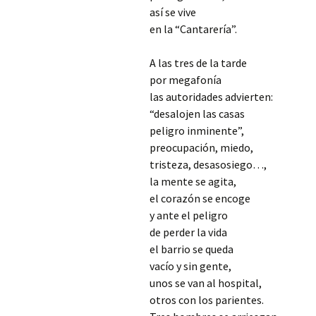
así se vive
en la “Cantarería”.
A las tres de la tarde
por megafonía
las autoridades advierten:
“desalojen las casas
peligro inminente”,
preocupación, miedo,
tristeza, desasosiego…,
la mente se agita,
el corazón se encoge
y ante el peligro
de perder la vida
el barrio se queda
vacío y sin gente,
unos se van al hospital,
otros con los parientes.