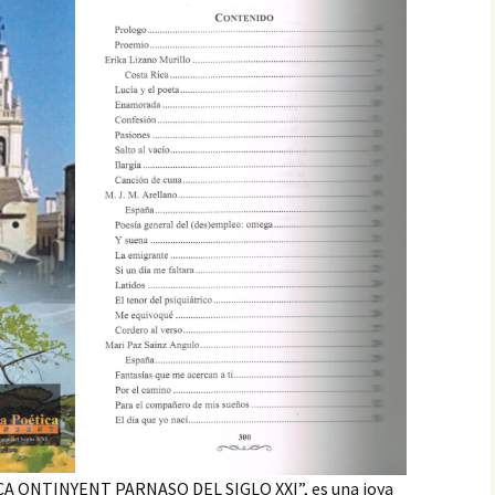
CIÓN DEL
GLO XXI
CRISTHIAN EDGAR
MANSILLA TORREJÓN,
NDEZ –
PREMIO ESPAÑOL…,
IEMBRO
PRIMER CONCIERTO
CIÓN DEL
MUNDIAL DE VERSOS
GLO XXI
PATRICIA PEÑALVER
O PARODI
GALLARDO, PREMIO
BRO DE LA
ESPAÑOL…, PRIMER
EL 23
CONCIERTO MUNDIAL
O XXI
DE VERSOS
UENA
CARLOS HUMBERTO
IEMBRO
SOLANO DIAZ, PREMIO
CIÓN DEL
ESPAÑOL…, PRIMER
GLO XXI
CONCIERTO MUNDIAL
DE VERSOS
PAR
O DE LA
IUDITA MIREA, PREMIO
EL 23
ESPAÑOL…, PRIMER
O XXI
CONCIERTO MUNDIAL
DE VERSOS
FELICITA ARENAS
A ONTINYENT PARNASO DEL SIGLO XXI”, es una joya