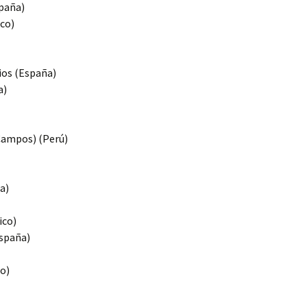
paña)
ico)
ios (España)
a)
Campos) (Perú)
a)
ico)
España)
co)