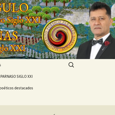
Buscar:
s
PARNASO SIGLO XXI
 poéticos destacados
POEMARIO «POETA
GENERACIONAL»
CONCIERTO
VERSOS
VIVENCIAL SUEÑO
NTO
POÉTICO
NASO DEL