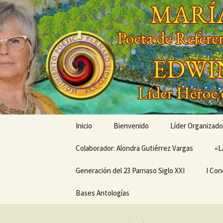
Saltar
al
contenido
'
'
Inicio
Bienvenido
Líder Organizado
Colaborador: Alondra Gutiérrez Vargas
Conóceme a tra
«L
Generación del 23 Parnaso Siglo XXI
Mis Creaciones
I Con
MEMORIAS EN LA SENDA
Bases Antologías
PRÓX
DEL PARNASO –
ANIV
Generación del 23
CONC
Parnaso Siglo XXI
DE V
MOVI