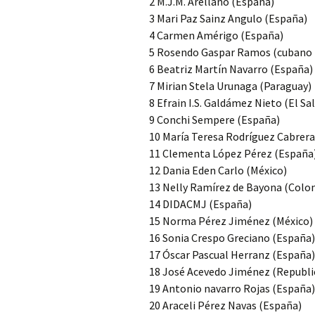
2 M.J.M. Arellano (España)
3 Mari Paz Sainz Angulo (España)
4 Carmen Amérigo (España)
5 Rosendo Gaspar Ramos (cubano re
6 Beatriz Martín Navarro (España)
7 Mirian Stela Urunaga (Paraguay)
8 Efrain I.S. Galdámez Nieto (El Sa
9 Conchi Sempere (España)
10 María Teresa Rodríguez Cabrera
11 Clementa López Pérez (España
12 Dania Eden Carlo (México)
13 Nelly Ramírez de Bayona (Colo
14 DIDACMJ (España)
15 Norma Pérez Jiménez (México)
16 Sonia Crespo Greciano (España)
17 Óscar Pascual Herranz (España)
18 José Acevedo Jiménez (Republi
19 Antonio navarro Rojas (España)
20 Araceli Pérez Navas (España)