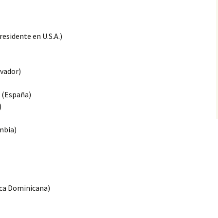
sidente en U.S.A.)
lvador)
 (España)
)
mbia)
ca Dominicana)