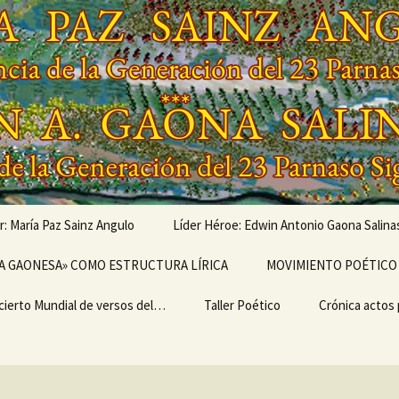
r: María Paz Sainz Angulo
Líder Héroe: Edwin Antonio Gaona Salina
vés de…
A GAONESA» COMO ESTRUCTURA LÍRICA
OBRAS MUSICALIZADAS
MOVIMIENTO POÉTICO 
DE EDWIN ANTONIO
GAONA SALINAS,
cierto Mundial de versos del…
Escritura
LEGADO
Taller Poético
Poemarios
EL ULTRABARDISMO
Crónica actos
GENERACIONAL,
GENERACIÓN DEL 23
IMO II
PARNASO SIGLO XXI
TEMA I del TALLER
CRÓNICA «I 
ERSARIO DEL I
POÉTICO «TERTULIA
MUNDIAL DE 
IERTO MUNDIAL
POÉTICA ONTINYENT»
DEL MOVIMIE
ERSOS DEL
POÉTICO PAR
MIENTO POÉTICO
SIGLO XXI»