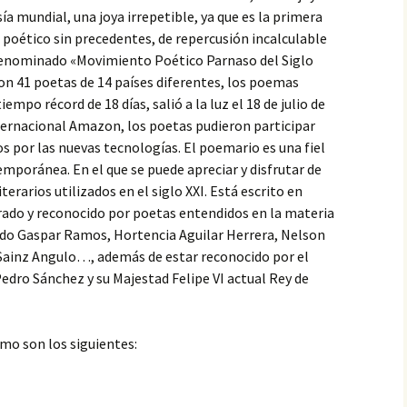
VALENZUELA, PREMIO
ía mundial, una joya irrepetible, ya que es la primera
ESPAÑOL…, PRIMER
CONCIERTO MUNDIAL
poético sin precedentes, de repercusión incalculable
DE VERSOS
 denominado «Movimiento Poético Parnaso del Siglo
on 41 poetas de 14 países diferentes, los poemas
LUZ ELENA ARIAS SOTO,
PREMIO ESPAÑOL…, I
empo récord de 18 días, salió a la luz el 18 de julio de
CONCIERTO MUNDIAL
ternacional Amazon, los poetas pudieron participar
DE VERSOS
os por las nuevas tecnologías. El poemario es una fiel
MARÍA DE LA NUBE
mporánea. En el que se puede apreciar y disfrutar de
FAJARDO CAJAMARCA,
terarios utilizados en el siglo XXI. Está escrito en
PREMIO ESPAÑOL…,
PRIMER CONCIERTO
orado y reconocido por poetas entendidos en la materia
MUNDIAL DE VERSOS
ndo Gaspar Ramos, Hortencia Aguilar Herrera, Nelson
Sainz Angulo…, además de estar reconocido por el
dro Sánchez y su Majestad Felipe VI actual Rey de
mo son los siguientes: