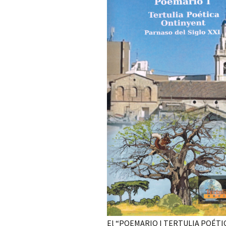
DE LA GENERA
23 PARNASO SI
MÍRIAM FERNA
ARGENTINA M
DE LA GENERA
23 PARNASO SI
MARÚ C. NEGR
– CHILE, MIEM
GENERACIÓN D
PARNASO SIGL
FÉLIX NORAB
CERVANTES M
DE LA GENERA
23 PARNASO SI
ROSENDO GAS
RAMOS MIEMBR
GENERACIÓN D
PARNASO SIGL
El “POEMARIO I TERTULIA POÉTIC