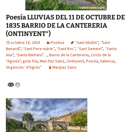
Poesía LLUVIAS DEL 11 DE OCTUBRE DE
1835 BARRIO DE LA CANTERERIA
(ONTINYENT*)
octubre 18, 2018
Poetisa
“Sant Abdón”
,
“Sant
Benardí”
,
“Sant Pere mártir”
,
“Sant Roc”
,
“Sant Sement”
,
“Santa
Ana”
,
“Santa Bárbara”…
,
Barrio de la Cantereria
,
Cristo de la
“Agonía”
,
gota fría
,
Mari Paz Sainz
,
Ontinyent
,
Poesía
,
Valencia
,
Virgencita “d’Agres”
Maripaz Sainz