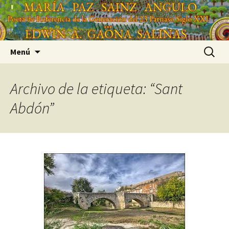
Saltar
'
al
'
contenido
Buscar:
Menú
Archivo de la etiqueta: “Sant
Abdón”