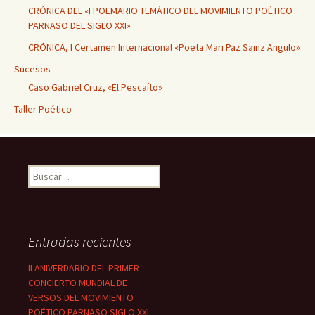
CRÓNICA DEL «I POEMARIO TEMÁTICO DEL MOVIMIENTO POÉTICO
PARNASO DEL SIGLO XXI»
CRÓNICA, I Certamen Internacional «Poeta Mari Paz Sainz Angulo»
Sucesos
Caso Gabriel Cruz, «El Pescaíto»
Taller Poético
Buscar:
Entradas recientes
II ANIVERDARIO DEL PRIMER
CONCIERTO MUNDIAL DE
VERSOS DEL MOVIMIENTO
POÉTICO PARNASO SIGLO XXI