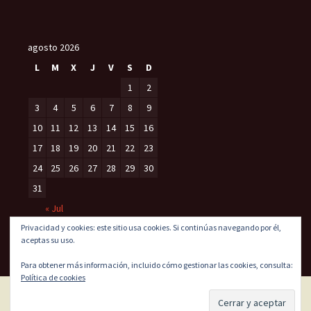
agosto 2026
L
M
X
J
V
S
D
1
2
3
4
5
6
7
8
9
10
11
12
13
14
15
16
17
18
19
20
21
22
23
24
25
26
27
28
29
30
31
« Jul
Privacidad y cookies: este sitio usa cookies. Si continúas navegando por él,
aceptas su uso.
Para obtener más información, incluido cómo gestionar las cookies, consulta:
Política de cookies
Funciona gracias a WordPress