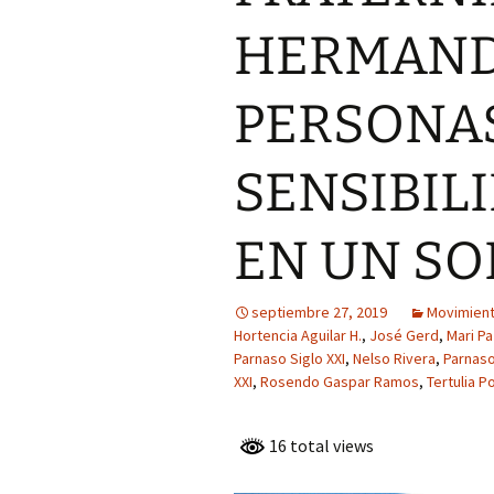
GENERACIÓN D
PARNASO SIGL
HERMAND
FRANCISCO L
ANGULO, MIE
LA GENERACIÓ
PERSONA
PARNASO SIGL
IRENE GUZMÁ
SENSIBIL
MARTÍNEZ, MI
LA GENERACIÓ
PARNASO SIGL
EN UN SO
LUIS ENRIQUE
BERREZUETA,
DE LA GENERA
septiembre 27, 2019
Movimient
23 PARNASO SI
Hortencia Aguilar H.
,
José Gerd
,
Mari Pa
Parnaso Siglo XXI
,
Nelso Rivera
,
Parnaso
VICTORIA EXP
CONDE, MIEMB
XXI
,
Rosendo Gaspar Ramos
,
Tertulia P
GENERACIÓN D
PARNASO SIGL
16 total views
MARGARITA M
SOTO – CHILE