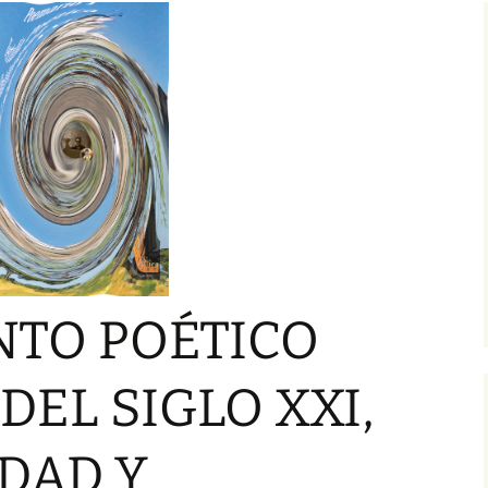
ASO SIGLO XXI
I GALERÍA TE
IMINARES DEL
VERSOS DEL I
ER CONCIERTO
GÉMINIS
IAL DE VERSOS
«MOVIMIENTO
ICO PARNASO DEL
 XXI»
INTERNACIONAL
MER CONCIERTO
IAL DE VERSOS
MOVIMIENTO
ICO PARNASO DEL
 XXI»
TO POÉTICO
IO ESPAÑOL
VÍCTOR WILFRIDO ARIAS
ERACIÓN DEL 23
AROCA, PREMIO
NDI,
ASO SIGLO XXI»
ESPAÑOL…, PRIMER
A
CONCIERTO MUNDIAL
DEL SIGLO XXI,
EL 23
DE VERSOS
O XXI
JOSEPT ESAÚ OCHOA
DAD Y
LONSO,
OCHOA, PREMIO
A
ESPAÑOL…, PRIMER