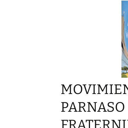
PARN
LOS POETAS DE LA
GENERACIÓN DEL 23
PARNASO SIGLO XXI,
PREL
AUMENTAN SU LEGADO
PRIM
POÉTICO
MUND
DEL 
POÉT
BREVE EXPLICATIVA
SIGLO
SOBRE LA «GENERACIÓN
DEL 23 PARNASO DEL
SIGLO XXI»
ECO 
«PRI
MUND
ANALISIS DE
DEL 
REQUISITOS
POÉT
GENERACIONALES DE LA
SIGLO
«GENERACIÓN DEL 23
PARNASO SIGLO XXI»
MOVIMIEN
PREM
«GEN
MIEMBROS GENERACIÓN
CÉSAR ARISME
PARN
DEL 23 PARNASO SIGLO
MIEMBRO DE L
PARNASO 
XXI
GENERACIÓN D
PARNASO SIGL
FRATERNI
OLGA ESTER A
MIEMBRO DE L