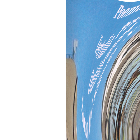
DE LA GENERA
23 PARNASO SI
MÍRIAM FERNA
ARGENTINA M
DE LA GENERA
23 PARNASO SI
MARÚ C. NEGR
– CHILE, MIEM
GENERACIÓN D
PARNASO SIGL
FÉLIX NORAB
CERVANTES M
DE LA GENERA
23 PARNASO SI
ROSENDO GAS
RAMOS MIEMBR
GENERACIÓN D
PARNASO SIGL