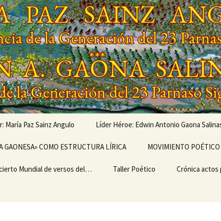
r: María Paz Sainz Angulo
Líder Héroe: Edwin Antonio Gaona Salina
vés de…
A GAONESA» COMO ESTRUCTURA LÍRICA
OBRAS MUSICALIZADAS
MOVIMIENTO POÉTICO 
DE EDWIN ANTONIO
GAONA SALINAS,
cierto Mundial de versos del…
Escritura
LEGADO
Taller Poético
Poemarios
EL ULTRABARDISMO
Crónica actos
GENERACIONAL,
GENERACIÓN DEL 23
IMO II
PARNASO SIGLO XXI
TEMA I del TALLER
CRÓNICA «I 
ERSARIO DEL I
POÉTICO «TERTULIA
MUNDIAL DE 
IERTO MUNDIAL
POÉTICA ONTINYENT»
DEL MOVIMIE
ERSOS DEL
POÉTICO PAR
MIENTO POÉTICO
SIGLO XXI»