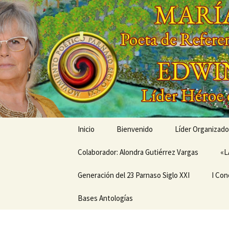
Saltar
al
contenido
'
'
Inicio
Bienvenido
Líder Organizado
Colaborador: Alondra Gutiérrez Vargas
Conóceme a tra
«L
Generación del 23 Parnaso Siglo XXI
Mis Creaciones
I Con
MEMORIAS EN LA SENDA
Bases Antologías
PRÓX
DEL PARNASO –
ANIV
Generación del 23
CONC
Parnaso Siglo XXI
DE V
MOVI