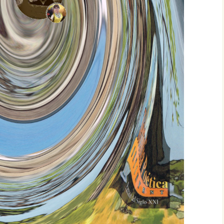
VALENZUELA, PREMIO
ESPAÑOL…, PRIMER
CONCIERTO MUNDIAL
DE VERSOS
LUZ ELENA ARIAS SOTO,
PREMIO ESPAÑOL…, I
CONCIERTO MUNDIAL
DE VERSOS
MARÍA DE LA NUBE
FAJARDO CAJAMARCA,
PREMIO ESPAÑOL…,
PRIMER CONCIERTO
MUNDIAL DE VERSOS