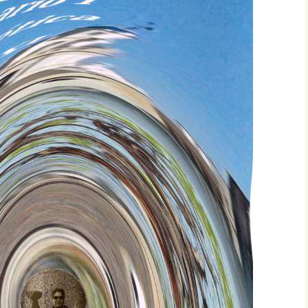
CIÓN DEL
GLO XXI
CRISTHIAN EDGAR
MANSILLA TORREJÓN,
NDEZ –
PREMIO ESPAÑOL…,
IEMBRO
PRIMER CONCIERTO
CIÓN DEL
MUNDIAL DE VERSOS
GLO XXI
PATRICIA PEÑALVER
O PARODI
GALLARDO, PREMIO
BRO DE LA
ESPAÑOL…, PRIMER
EL 23
CONCIERTO MUNDIAL
O XXI
DE VERSOS
UENA
CARLOS HUMBERTO
IEMBRO
SOLANO DIAZ, PREMIO
CIÓN DEL
ESPAÑOL…, PRIMER
GLO XXI
CONCIERTO MUNDIAL
DE VERSOS
PAR
O DE LA
IUDITA MIREA, PREMIO
EL 23
ESPAÑOL…, PRIMER
O XXI
CONCIERTO MUNDIAL
DE VERSOS
FELICITA ARENAS