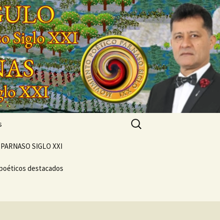
Buscar:
s
PARNASO SIGLO XXI
 poéticos destacados
POEMARIO «POETA
GENERACIONAL»
CONCIERTO
VERSOS
VIVENCIAL SUEÑO
NTO
POÉTICO
NASO DEL