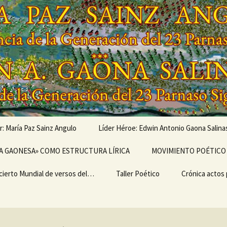
r: María Paz Sainz Angulo
Líder Héroe: Edwin Antonio Gaona Salina
vés de…
A GAONESA» COMO ESTRUCTURA LÍRICA
OBRAS MUSICALIZADAS
MOVIMIENTO POÉTICO 
DE EDWIN ANTONIO
GAONA SALINAS,
cierto Mundial de versos del…
Escritura
LEGADO
Taller Poético
Poemarios
EL ULTRABARDISMO
Crónica actos
GENERACIONAL,
GENERACIÓN DEL 23
IMO II
PARNASO SIGLO XXI
TEMA I del TALLER
CRÓNICA «I 
ERSARIO DEL I
POÉTICO «TERTULIA
MUNDIAL DE 
IERTO MUNDIAL
POÉTICA ONTINYENT»
DEL MOVIMIE
ERSOS DEL
POÉTICO PAR
MIENTO POÉTICO
SIGLO XXI»