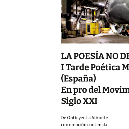
DE LA GENERA
23 PARNASO SI
MÍRIAM FERNA
ARGENTINA M
DE LA GENERA
23 PARNASO SI
MARÚ C. NEGR
– CHILE, MIEM
GENERACIÓN D
LA POESÍA NO 
PARNASO SIGL
I Tarde Poética M
FÉLIX NORAB
CERVANTES M
(España)
DE LA GENERA
23 PARNASO SI
En pro del Movim
ROSENDO GAS
Siglo XXI
RAMOS MIEMBR
GENERACIÓN D
PARNASO SIGL
De Ontinyent a Alicante
con emoción contenida