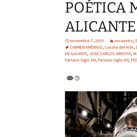
GENERACIÓN D
POÉTICA 
PARNASO SIGL
FRANCISCO L
ALICANTE
ANGULO, MIE
LA GENERACIÓ
PARNASO SIGL
noviembre 7, 2019
encuentro
,
IRENE GUZMÁ
CARMEN AMÉRIGO
,
Casona del Arte
,
MARTÍNEZ, MI
EN ALICANTE
,
JOSÉ CARLOS ARROYO
,
M
LA GENERACIÓ
Parnaso Siglo XXI
,
Parnaso Siglo XXI
PARNASO SIGL
,
PE
LUIS ENRIQUE
BERREZUETA,
DE LA GENERA
23 PARNASO SI
VICTORIA EXP
CONDE, MIEMB
GENERACIÓN D
PARNASO SIGL
MARGARITA M
SOTO – CHILE