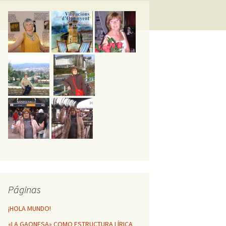
GESTA POÉTICA
MÁTICA DE
NFINITO
HUELLAS POÉTICAS DE
MI VIDA
Vibracions d’Ontinyent
Páginas
¡HOLA MUNDO!
«LA GAONESA» COMO ESTRUCTURA LÍRICA