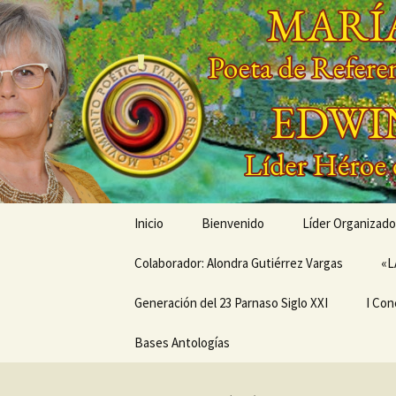
Saltar
al
contenido
'
'
Inicio
Bienvenido
Líder Organizado
Colaborador: Alondra Gutiérrez Vargas
Conóceme a tra
«L
Generación del 23 Parnaso Siglo XXI
Mis Creaciones
I Con
MEMORIAS EN LA SENDA
Bases Antologías
PRÓX
DEL PARNASO –
ANIV
Generación del 23
CONC
Parnaso Siglo XXI
DE V
MOVI