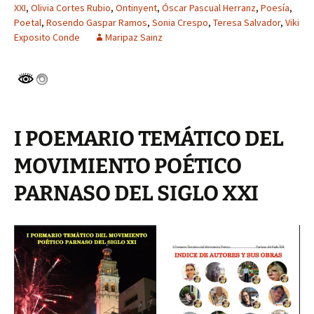
XXI
,
Olivia Cortes Rubio
,
Ontinyent
,
Óscar Pascual Herranz
,
Poesía
,
Poetal
,
Rosendo Gaspar Ramos
,
Sonia Crespo
,
Teresa Salvador
,
Viki
Exposito Conde
Maripaz Sainz
18 total views
I POEMARIO TEMÁTICO DEL
MOVIMIENTO POÉTICO
PARNASO DEL SIGLO XXI