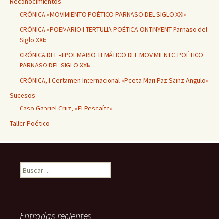
Reconocimientos
CRÓNICA «MOVIMIENTO POÉTICO PARNASO DEL SIGLO XXI»
CRÓNICA «POEMARIO I TERTULIA POÉTICA ONTINYENT Parnaso del
Siglo XXI»
CRÓNICA DEL «I POEMARIO TEMÁTICO DEL MOVIMIENTO POÉTICO
PARNASO DEL SIGLO XXI»
CRÓNICA, I Certamen Internacional «Poeta Mari Paz Sainz Angulo»
Sucesos
Caso Gabriel Cruz, «El Pescaíto»
Taller Poético
Buscar:
Entradas recientes