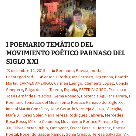
I POEMARIO TEMÁTICO DEL
MOVIMIENTO POÉTICO PARNASO DEL
SIGLO XXI
diciembre 12, 2019
Poemario
,
Poesía
,
poeta
,
Uncategorized
Antonia Rodríguez Ferreiro
,
Argentina
,
Beatriz
Martin
,
CARMEN AMÉRIGO
,
Carmen Luengo
,
Clementa Lopez
,
Conchi
Sempere
,
Edgardo Luis Toledo
,
España
,
ESTER ALONSO
,
Francisco
José Fernández Palacios
,
Gema Rosado
,
Hortencia Aguilar Herrera
,
I
Poemario Temático del Movimiento Poético Parnaso del Siglo XXI
,
Imanol Martin González‎
,
José Gerardo Vermeja A.
,
Luigi Visciglia
,
María J. Flores Soler
,
María Teresa Rodríguez Cabrera
,
Mercedes
Rosa Bossi
,
México Colombia
,
Movimiento Poético Parnaso Siglo
XXI
,
Olivia Cortes Rubio
,
Ontinyent
,
Óscar Pascual Herranz
,
Poesía
,
Poetal
,
Rosendo Gaspar Ramos
,
Sonia Crespo
,
Teresa Salvador
,
Viki