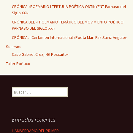
CRÓNICA «POEMARIO I TERTULIA POÉTICA ONTINYENT Parnaso del
Siglo XXI»
CRÓNICA DEL «I POEMARIO TEMÁTICO DEL MOVIMIENTO POÉTICO
PARNASO DEL SIGLO XXI»
CRÓNICA, I Certamen Internacional «Poeta Mari Paz Sainz Angulo»
Sucesos
Caso Gabriel Cruz, «El Pescaíto»
Taller Poético
Buscar:
Entradas recientes
II ANIVERDARIO DEL PRIMER