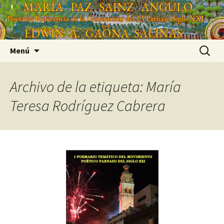
Saltar
'
al
'
contenido
Buscar:
Menú
Archivo de la etiqueta: María
Teresa Rodríguez Cabrera