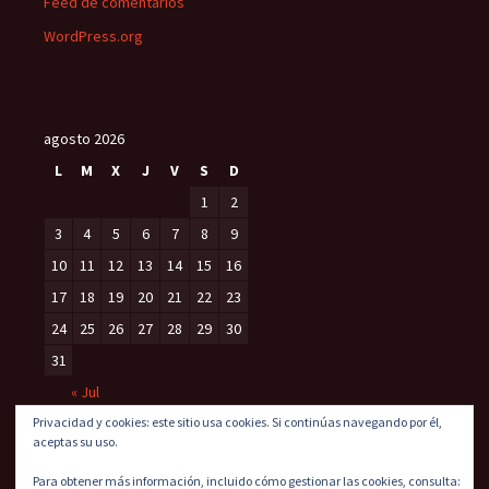
Feed de comentarios
WordPress.org
agosto 2026
L
M
X
J
V
S
D
1
2
3
4
5
6
7
8
9
10
11
12
13
14
15
16
17
18
19
20
21
22
23
24
25
26
27
28
29
30
31
« Jul
Privacidad y cookies: este sitio usa cookies. Si continúas navegando por él,
aceptas su uso.
Para obtener más información, incluido cómo gestionar las cookies, consulta: