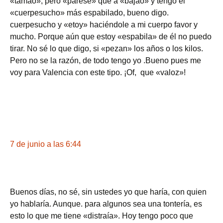
«tamao», pero «parese» que a «bajao» y tengo el
«cuerpesucho» más espabilado, bueno digo.
cuerpesucho y «etoy» haciéndole a mi cuerpo favor y
mucho. Porque aún que estoy «espabila» de él no puedo
tirar. No sé lo que digo, si «pezan» los años o los kilos.
Pero no se la razón, de todo tengo yo .Bueno pues me
voy para Valencia con este tipo. ¡Of, que «valoz»!
7 de junio a las 6:44
Buenos días, no sé, sin ustedes yo que haría, con quien
yo hablaría. Aunque. para algunos sea una tontería, es
esto lo que me tiene «distraía». Hoy tengo poco que