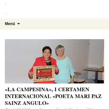
'
Saltar
al
'
contenido
Buscar:
Menú
«LA CAMPESINA», I CERTAMEN
INTERNACIONAL «POETA MARI PAZ
SAINZ ANGULO»