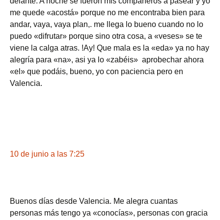
delante. A noche se fueron mis compañeros a pasear y yo
me quede «acostá» porque no me encontraba bien para
andar, vaya, vaya plan,. me llega lo bueno cuando no lo
puedo «difrutar» porque sino otra cosa, a «veses» se te
viene la calga atras. !Ay! Que mala es la «eda» ya no hay
alegría para «na», asi ya lo «zabéis» aprobechar ahora
«el» que podáis, bueno, yo con paciencia pero en
Valencia.
10 de junio a las 7:25
Buenos días desde Valencia. Me alegra cuantas
personas más tengo ya «conocías», personas con gracia