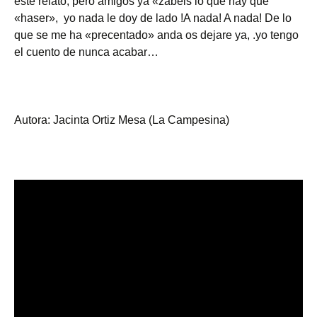
este relato, pero amigos ya «zabéis lo que hay que
«haser», yo nada le doy de lado !A nada! A nada! De lo
que se me ha «precentado» anda os dejare ya, .yo tengo
el cuento de nunca acabar…
Autora: Jacinta Ortiz Mesa (La Campesina)