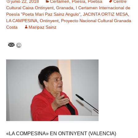
junio 22, 2018
Certamen
,
Poesía
,
Poetisa
Centre
Cultural Caixa Ontinyent
,
Granada
,
I Certamen Internacional de
Poesía "Poeta Mari Paz Sainz Angulo"
,
JACINTA ORTIZ MESA
,
LA CAMPESINA
,
Ontinyent
,
Proyecto Nacional Cultural Granada
Costa
Maripaz Sainz
«LA COMPESINA» EN ONTINYENT (VALENCIA)