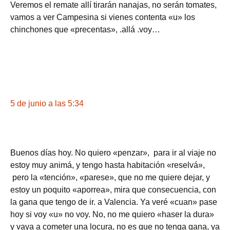
Veremos el remate allí tirarán nanajas, no serán tomates,
vamos a ver Campesina si vienes contenta «u» los
chinchones que «precentas», .allá .voy…
5 de junio a las 5:34
Buenos días hoy. No quiero «penzar», para ir al viaje no
estoy muy animá, y tengo hasta habitación «reselvá»,
pero la «tención», «parese», que no me quiere dejar, y
estoy un poquito «aporrea», mira que consecuencia, con
la gana que tengo de ir. a Valencia. Ya veré «cuan» pase
hoy si voy «u» no voy. No, no me quiero «haser la dura»
y vaya a cometer una locura, no es que no tenga gana, ya