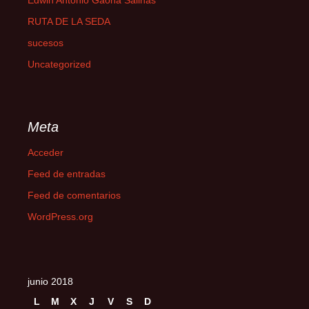
Edwin Antonio Gaona Salinas
RUTA DE LA SEDA
sucesos
Uncategorized
Meta
Acceder
Feed de entradas
Feed de comentarios
WordPress.org
junio 2018
L
M
X
J
V
S
D