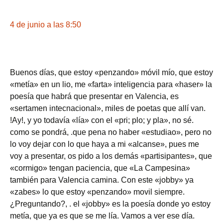
4 de junio a las 8:50
Buenos días, que estoy «penzando» móvil mío, que estoy
«metía» en un lio, me «farta» inteligencia para «haser» la
poesía que habrá que presentar en Valencia, es
«sertamen intecnacional», miles de poetas que allí van.
!Ay!, y yo todavía «lía» con el «pri; plo; y pla», no sé.
como se pondrá, .que pena no haber «estudiao», pero no
lo voy dejar con lo que haya a mi «alcanse», pues me
voy a presentar, os pido a los demás «partisipantes», que
«cormigo» tengan paciencia, que «La Campesina»
también para Valencia camina. Con este «jobby» ya
«zabes» lo que estoy «penzando» movil siempre.
¿Preguntando?, . el «jobby» es la poesía donde yo estoy
metía, que ya es que se me lía. Vamos a ver ese día.