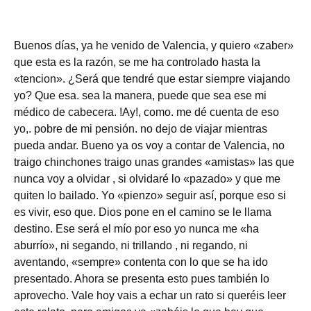
Buenos días, ya he venido de Valencia, y quiero «zaber»
que esta es la razón, se me ha controlado hasta la
«tencion». ¿Será que tendré que estar siempre viajando
yo? Que esa. sea la manera, puede que sea ese mi
médico de cabecera. !Ay!, como. me dé cuenta de eso
yo,. pobre de mi pensión. no dejo de viajar mientras
pueda andar. Bueno ya os voy a contar de Valencia, no
traigo chinchones traigo unas grandes «amistas» las que
nunca voy a olvidar , si olvidaré lo «pazado» y que me
quiten lo bailado. Yo «pienzo» seguir así, porque eso si
es vivir, eso que. Dios pone en el camino se le llama
destino. Ese será el mío por eso yo nunca me «ha
aburrío», ni segando, ni trillando , ni regando, ni
aventando, «sempre» contenta con lo que se ha ido
presentado. Ahora se presenta esto pues también lo
aprovecho. Vale hoy vais a echar un rato si queréis leer