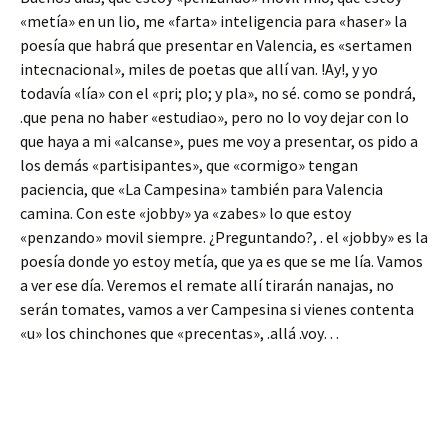
«metía» en un lio, me «farta» inteligencia para «haser» la
poesía que habrá que presentar en Valencia, es «sertamen
intecnacional», miles de poetas que allí van. !Ay!, y yo
todavía «lía» con el «pri; plo; y pla», no sé. como se pondrá,
.que pena no haber «estudiao», pero no lo voy dejar con lo
que haya a mi «alcanse», pues me voy a presentar, os pido a
los demás «partisipantes», que «cormigo» tengan
paciencia, que «La Campesina» también para Valencia
camina. Con este «jobby» ya «zabes» lo que estoy
«penzando» movil siempre. ¿Preguntando?, . el «jobby» es la
poesía donde yo estoy metía, que ya es que se me lía. Vamos
a ver ese día. Veremos el remate allí tirarán nanajas, no
serán tomates, vamos a ver Campesina si vienes contenta
«u» los chinchones que «precentas», .allá .voy…