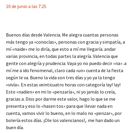
10 de junio a las 7:25
Buenos días desde Valencia. Me alegra cuantas personas
más tengo ya «conocías», personas con gracia y simpatía, a
mí «naide» me lo diría, que esto a mí me llegaría. andar
varias provincia, en todas partes la alegría. Valencia que
gente con alegría y prudencia. Vaya yo no puedo decir «na» .a
mí me a ido fenomenal, claro cada «un» cuenta de la fiesta
según le va. Bueno la vida son tres días y yo ya la tengo
«vivía». En estas veinticuatro horas con categoría !ay! !ay!
Esto «nadien» en mi lo «penzaría», ni yo jamás lo creía,
gracias a. Dios por darme este valor, hago lo que se me
presenta y eso lo «hasen tos» para que llevar nada en
cuenta, vamos vivir lo bueno, en lo malo no «penzar»,.por
bolería estos días. ¡Ole los valencianos!,. me han dado un
buen día.