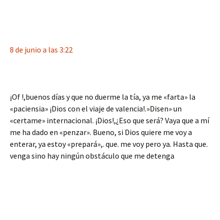
8 de junio a las 3:22
¡Of !,buenos días y que no duerme la tía, ya me «farta» la
«paciensia» ¡Dios con el viaje de valencia!.»Disen» un
«certame» internacional. ¡Dios!,¿Eso que será? Vaya que a mí
me ha dado en «penzar». Bueno, si Dios quiere me voy a
enterar, ya estoy «prepará»,. que. me voy pero ya. Hasta que.
venga sino hay ningún obstáculo que me detenga