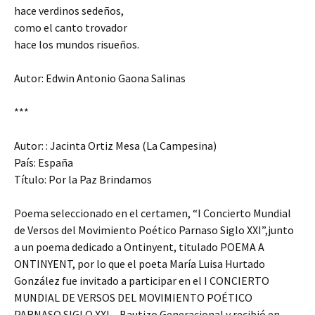
hace verdinos sedeños,
como el canto trovador
hace los mundos risueños.
Autor: Edwin Antonio Gaona Salinas
***
Autor: : Jacinta Ortiz Mesa (La Campesina)
País: España
Título: Por la Paz Brindamos
Poema seleccionado en el certamen, “I Concierto Mundial
de Versos del Movimiento Poético Parnaso Siglo XXI”,junto
a un poema dedicado a Ontinyent, titulado POEMA A
ONTINYENT, por lo que el poeta María Luisa Hurtado
González fue invitado a participar en el I CONCIERTO
MUNDIAL DE VERSOS DEL MOVIMIENTO POÉTICO
PARNASO SIGLO XXI – Bautizo Generacional y recibió en