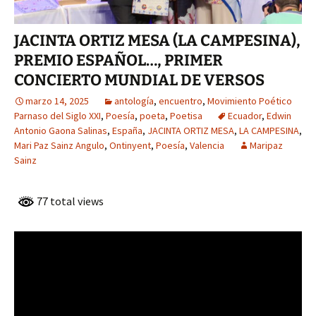
JACINTA ORTIZ MESA (LA CAMPESINA),
PREMIO ESPAÑOL…, PRIMER
CONCIERTO MUNDIAL DE VERSOS
marzo 14, 2025
antología
,
encuentro
,
Movimiento Poético
Parnaso del Siglo XXI
,
Poesía
,
poeta
,
Poetisa
Ecuador
,
Edwin
Antonio Gaona Salinas
,
España
,
JACINTA ORTIZ MESA
,
LA CAMPESINA
,
Mari Paz Sainz Angulo
,
Ontinyent
,
Poesía
,
Valencia
Maripaz
Sainz
77 total views