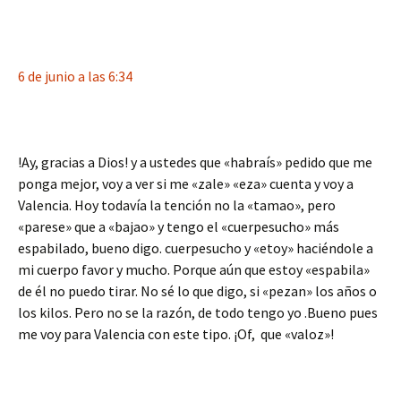
6 de junio a las 6:34
!Ay, gracias a Dios! y a ustedes que «habraís» pedido que me
ponga mejor, voy a ver si me «zale» «eza» cuenta y voy a
Valencia. Hoy todavía la tención no la «tamao», pero
«parese» que a «bajao» y tengo el «cuerpesucho» más
espabilado, bueno digo. cuerpesucho y «etoy» haciéndole a
mi cuerpo favor y mucho. Porque aún que estoy «espabila»
de él no puedo tirar. No sé lo que digo, si «pezan» los años o
los kilos. Pero no se la razón, de todo tengo yo .Bueno pues
me voy para Valencia con este tipo. ¡Of, que «valoz»!