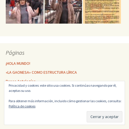
Páginas
¡HOLA MUNDO!
«LA GAONESA» COMO ESTRUCTURA LÍRICA
Bases Antologías
Privacidad y cookies: este sitio usa cookies. Si continúas navegando por él,
Bienvenido
aceptas su uso.
Colaborador: Alondra Gutiérrez Vargas
Para obtener más información, incluido cómo gestionar las cookies, consulta:
Política de cookies
Crónica actos poéticos destacados
CRÓNICA «I CONCIERTO MUNDIAL DE VERSOS DEL MOVIMIENTO
POÉTICO PARNASO DEL SIGLO XXI»