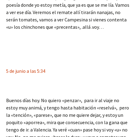
poesía donde yo estoy metía, que ya es que se me lía. Vamos
a ver ese día. Veremos el remate allí tirarán nanajas, no
serán tomates, vamos a ver Campesina si vienes contenta
«u» los chinchones que «precentas», .allá .voy…
5 de junio a las 5:34
Buenos días hoy. No quiero «penzar», para ir al viaje no
estoy muy animá, y tengo hasta habitación «reselvá», pero
la «tención», «parese», que no me quiere dejar, y estoy un
poquito «aporrea», mira que consecuencia, con la gana que
tengo de ir. a Valencia. Ya veré «cuan» pase hoy si voy «u» no