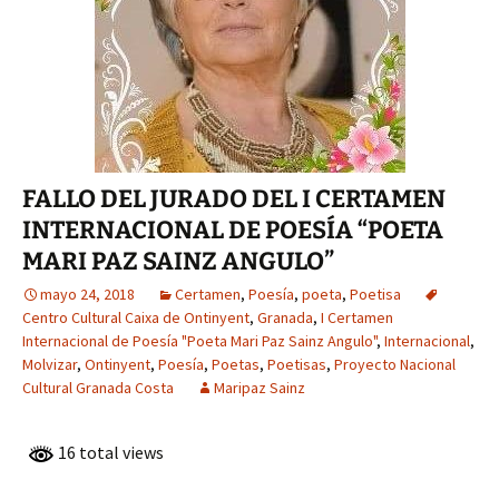
FALLO DEL JURADO DEL I CERTAMEN
INTERNACIONAL DE POESÍA “POETA
MARI PAZ SAINZ ANGULO”
mayo 24, 2018
Certamen
,
Poesía
,
poeta
,
Poetisa
Centro Cultural Caixa de Ontinyent
,
Granada
,
I Certamen
Internacional de Poesía "Poeta Mari Paz Sainz Angulo"
,
Internacional
,
Molvizar
,
Ontinyent
,
Poesía
,
Poetas
,
Poetisas
,
Proyecto Nacional
Cultural Granada Costa
Maripaz Sainz
16 total views