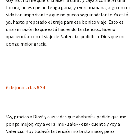
voy. No, no me quiero «haser la dura» y vaya a cometer una
locura, no es que no tenga gana, ya veré mañana, algo en mi
vida tan importante y que no pueda seguir adelante. Ya está
ya, hasta preparado el traje para ese bonito viaje. Esto es
una sin razón lo que está haciendo la «tenció». Bueno
«paciencía» con el viaje de. Valencia, pedidle a. Dios que me
ponga mejor gracia.
6 de junio a las 6:34
!Ay, gracias a Dios! y a ustedes que «habraís» pedido que me
ponga mejor, voy a ver si me «zale» «eza» cuenta y voy a
Valencia. Hoy todavía la tención no la «tamao», pero