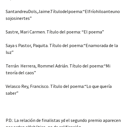
SantandreuDols,Jaime.Títulodelpoema:“Elfríohiloanteuno
sojosinertes”
Sastre, Mari Carmen. Título del poema: “El poema”
Saya s Pastor, Paquita. Título del poema:“Enamorada de la
luz”
Terrán Herrera, Rommel Adrián. Título del poema:“Mi
teoría del caos”
Velasco Rey, Francisco. Título del poema:“Lo que quería
saber”
P.D.: La relación de finalistas yd el segundo premio aparecen
por orden alfabético, no de calificación.