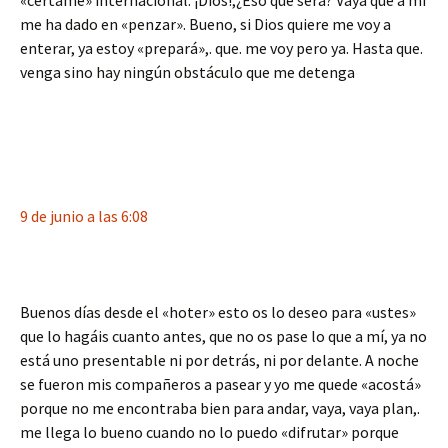
«certame» internacional. ¡Dios!,¿Eso que será? Vaya que a mí
me ha dado en «penzar». Bueno, si Dios quiere me voy a
enterar, ya estoy «prepará»,. que. me voy pero ya. Hasta que.
venga sino hay ningún obstáculo que me detenga
9 de junio a las 6:08
Buenos días desde el «hoter» esto os lo deseo para «ustes»
que lo hagáis cuanto antes, que no os pase lo que a mí, ya no
está uno presentable ni por detrás, ni por delante. A noche
se fueron mis compañeros a pasear y yo me quede «acostá»
porque no me encontraba bien para andar, vaya, vaya plan,.
me llega lo bueno cuando no lo puedo «difrutar» porque