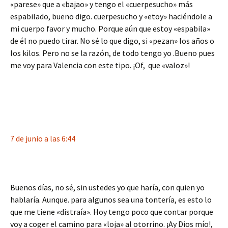
«parese» que a «bajao» y tengo el «cuerpesucho» más
espabilado, bueno digo. cuerpesucho y «etoy» haciéndole a
mi cuerpo favor y mucho. Porque aún que estoy «espabila»
de él no puedo tirar. No sé lo que digo, si «pezan» los años o
los kilos. Pero no se la razón, de todo tengo yo .Bueno pues
me voy para Valencia con este tipo. ¡Of, que «valoz»!
7 de junio a las 6:44
Buenos días, no sé, sin ustedes yo que haría, con quien yo
hablaría. Aunque. para algunos sea una tontería, es esto lo
que me tiene «distraía». Hoy tengo poco que contar porque
voy a coger el camino para «loja» al otorrino. ¡Ay Dios mío!,