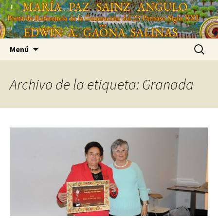
Saltar
'
al
'
contenido
Buscar:
Menú
Archivo de la etiqueta: Granada