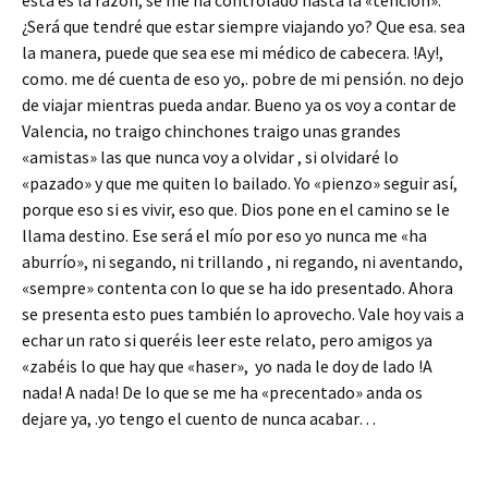
esta es la razón, se me ha controlado hasta la «tencion».
¿Será que tendré que estar siempre viajando yo? Que esa. sea
la manera, puede que sea ese mi médico de cabecera. !Ay!,
como. me dé cuenta de eso yo,. pobre de mi pensión. no dejo
de viajar mientras pueda andar. Bueno ya os voy a contar de
Valencia, no traigo chinchones traigo unas grandes
«amistas» las que nunca voy a olvidar , si olvidaré lo
«pazado» y que me quiten lo bailado. Yo «pienzo» seguir así,
porque eso si es vivir, eso que. Dios pone en el camino se le
llama destino. Ese será el mío por eso yo nunca me «ha
aburrío», ni segando, ni trillando , ni regando, ni aventando,
«sempre» contenta con lo que se ha ido presentado. Ahora
se presenta esto pues también lo aprovecho. Vale hoy vais a
echar un rato si queréis leer este relato, pero amigos ya
«zabéis lo que hay que «haser», yo nada le doy de lado !A
nada! A nada! De lo que se me ha «precentado» anda os
dejare ya, .yo tengo el cuento de nunca acabar…