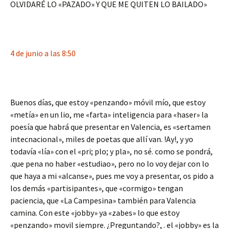
OLVIDARÉ LO «PAZADO» Y QUE ME QUITEN LO BAILADO»
4 de junio a las 8:50
Buenos días, que estoy «penzando» móvil mío, que estoy
«metía» en un lio, me «farta» inteligencia para «haser» la
poesía que habrá que presentar en Valencia, es «sertamen
intecnacional», miles de poetas que allí van. !Ay!, y yo
todavía «lía» con el «pri; plo; y pla», no sé. como se pondrá,
.que pena no haber «estudiao», pero no lo voy dejar con lo
que haya a mi «alcanse», pues me voy a presentar, os pido a
los demás «partisipantes», que «cormigo» tengan
paciencia, que «La Campesina» también para Valencia
camina. Con este «jobby» ya «zabes» lo que estoy
«penzando» movil siempre. ¿Preguntando?, . el «jobby» es la