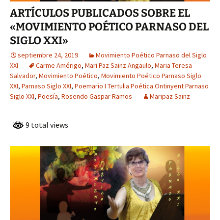
ARTÍCULOS PUBLICADOS SOBRE EL
«MOVIMIENTO POÉTICO PARNASO DEL
SIGLO XXI»
septiembre 24, 2019
Movimiento Poético Parnaso del Siglo
XXI
Carme Amérigo
,
Mari Paz Sainz Angaulo
,
Maria Teresa
Salvador
,
Movimiento Poético
,
Movimiento Poético Parnaso Siglo
XXI
,
Parnaso Siglo XXI
,
Poemario I Tertulia Poética Ontinyent Parnaso
Siglo XXI
,
Poesía
,
Rosendo Gaspar Ramos
Maripaz Sainz
9 total views