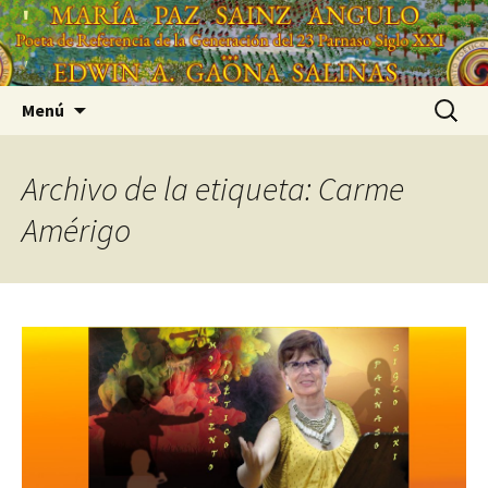
Saltar
'
al
'
contenido
Buscar:
Menú
Archivo de la etiqueta: Carme
Amérigo