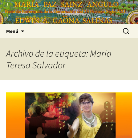
Saltar
'
al
'
contenido
Buscar:
Menú
Archivo de la etiqueta: Maria
Teresa Salvador