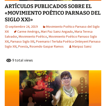
ARTÍCULOS PUBLICADOS SOBRE EL
«MOVIMIENTO POÉTICO PARNASO DEL
SIGLO XXI»
septiembre 24, 2019
Movimiento Poético Parnaso del Siglo
XXI
Carme Amérigo
,
Mari Paz Sainz Angaulo
,
Maria Teresa
Salvador
,
Movimiento Poético
,
Movimiento Poético Parnaso Siglo
XXI
,
Parnaso Siglo XXI
,
Poemario I Tertulia Poética Ontinyent Parnaso
Siglo XXI
,
Poesía
,
Rosendo Gaspar Ramos
Maripaz Sainz
9 total views